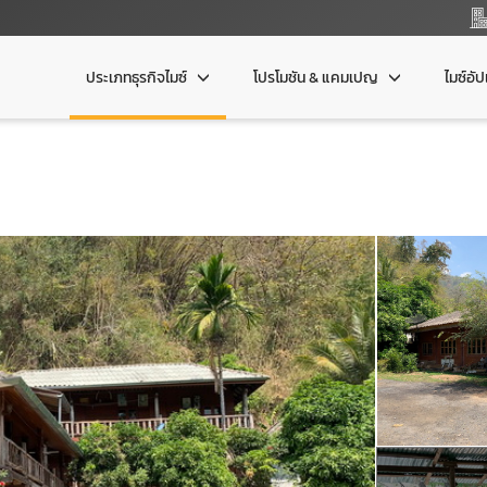
ประเภทธุรกิจไมซ์
โปรโมชัน & แคมเปญ
ไมซ์อั