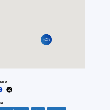
hare
ag