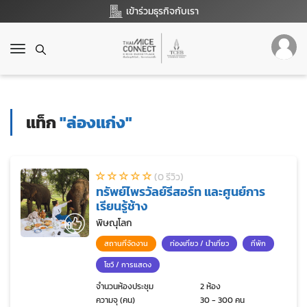
เข้าร่วมธุรกิจกับเรา
T
o
g
g
l
แท็ก
"ล่องแก่ง"
e
n
a
v
(0 รีวิว)
i
ทรัพย์ไพรวัลย์รีสอร์ท และศูนย์การ
g
เรียนรู้ช้าง
a
t
พิษณุโลก
i
สถานที่จัดงาน
ท่องเที่ยว / นำเที่ยว
ที่พัก
o
n
โชว์ / การแสดง
จำนวนห้องประชุม
2 ห้อง
ความจุ (คน)
30 - 300 คน