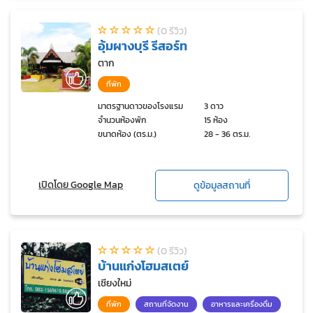
(0 รีวิว)
อุ้มผางบุรี รีสอร์ท
ตาก
ที่พัก
มาตรฐานดาวของโรงแรม
3 ดาว
จำนวนห้องพัก
15 ห้อง
ขนาดห้อง (ตร.ม.)
28 - 36 ตร.ม.
เปิดโดย Google Map
ดูข้อมูลสถานที่
(0 รีวิว)
บ้านแก่งโฮมสเตย์
เชียงใหม่
ที่พัก
สถานที่จัดงาน
อาหารและเครื่องดื่ม