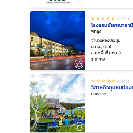
(0 รีวิว)
โรงแรมชัยคณาธาน
พัทลุง
จำนวนห้องประชุม
ความจุ (คน)
ขนาดพื้นที่ (ตร.ม.)
ระยะทาง
(0 รีวิว)
วิสาหกิจชุมชนท่องเ
เชียงราย