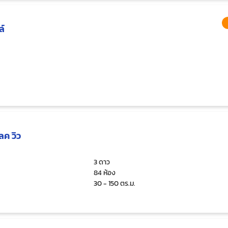
ล์
ลค วิว
3 ดาว
84 ห้อง
30 - 150 ตร.ม.