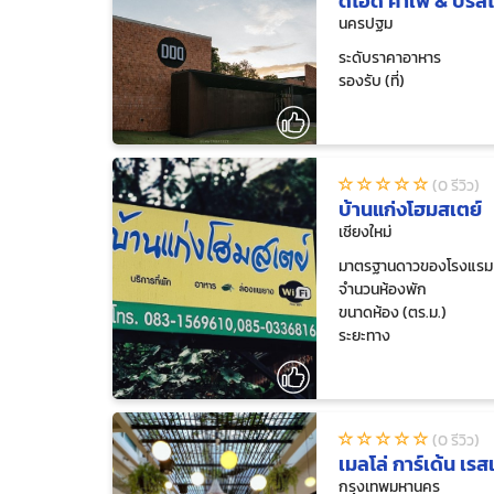
ดีโอดี คาเฟ่ & บริส
นครปฐม
ระดับราคาอาหาร
รองรับ (ที่)
(0 รีวิว)
บ้านแก่งโฮมสเตย์
เชียงใหม่
มาตรฐานดาวของโรงแรม
จำนวนห้องพัก
ขนาดห้อง (ตร.ม.)
ระยะทาง
(0 รีวิว)
เมลโล่ การ์เด้น เรส
กรุงเทพมหานคร