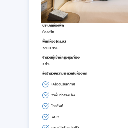
ประเภทห้องพัก
ห้องสวีท
พื้นที่ห้อง (ตร.ม.)
72.00 ตร.ม.
จำนวนผู้เข้าพักสูงสุด/ห้อง
3 ท่าน
สิ่งอำนวยความสะดวกในห้องพัก
เครื่องปรับอากาศ
วิวพื้นที่กลางแจ้ง
โทรศัพท์
Wi-Fi
กาแฟสำเร็จรูป (ฟรี)