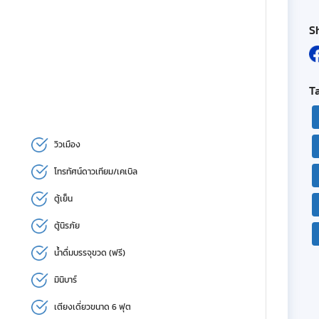
S
T
วิวเมือง
โทรทัศน์ดาวเทียม/เคเบิล
ตู้เย็น
ตู้นิรภัย
น้ำดื่มบรรจุขวด (ฟรี)
มินิบาร์
เตียงเดี่ยวขนาด 6 ฟุต