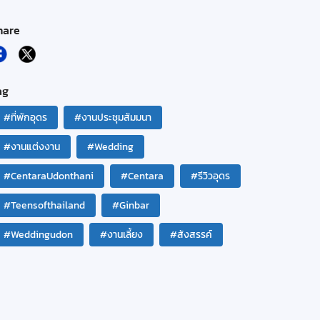
hare
ag
#ที่พักอุดร
#งานประชุมสัมมนา
#งานแต่งงาน
#Wedding
#CentaraUdonthani
#Centara
#รีวิวอุดร
#Teensofthailand
#Ginbar
#Weddingudon
#งานเลี้ยง
#สังสรรค์