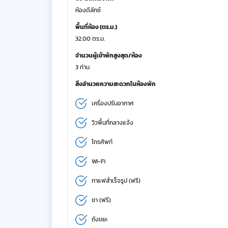
ห้องดีลักซ์
พื้นที่ห้อง (ตร.ม.)
32.00 ตร.ม.
จำนวนผู้เข้าพักสูงสุด/ห้อง
3 ท่าน
สิ่งอำนวยความสะดวกในห้องพัก
เครื่องปรับอากาศ
วิวพื้นที่กลางแจ้ง
โทรศัพท์
Wi-Fi
กาแฟสำเร็จรูป (ฟรี)
ชา (ฟรี)
ถังขยะ