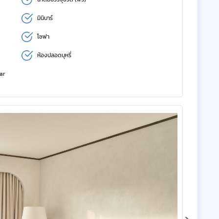
มินิบาร์
โซฟา
ห้องปลอดบุหรี่
Bar