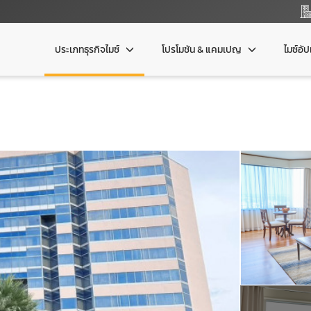
ประเภทธุรกิจไมซ์
โปรโมชัน & แคมเปญ
ไมซ์อั