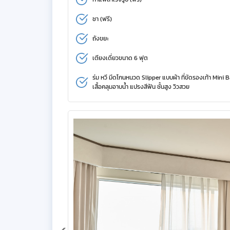
ชา (ฟรี)
ถังขยะ
เตียงเดี่ยวขนาด 6 ฟุต
ร่ม หวี มีดโกนหนวด Slipper แบบผ้า ที่ขัดรองเท้า Mini 
เสื้อคลุมอาบน้ำ แปรงสีฟัน ชั้นสูง วิวสวย