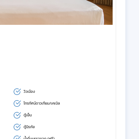
วิวเมือง
โทรทัศน์ดาวเทียม/เคเบิล
ตู้เย็น
ตู้นิรภัย
น้ำดื่มบรรจุขวด (ฟรี)