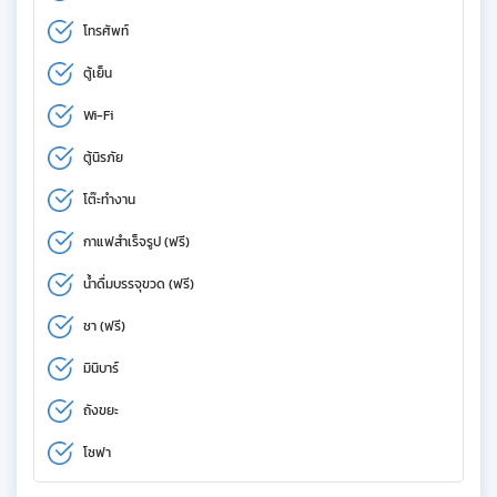
โทรศัพท์
ตู้เย็น
Wi-Fi
ตู้นิรภัย
โต๊ะทำงาน
กาแฟสำเร็จรูป (ฟรี)
น้ำดื่มบรรจุขวด (ฟรี)
ชา (ฟรี)
มินิบาร์
ถังขยะ
โซฟา