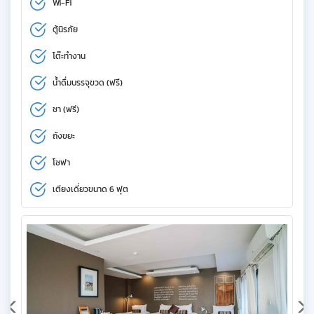
Wi-Fi
ตู้นิรภัย
โต๊ะทำงาน
น้ำดื่มบรรจุขวด (ฟรี)
ชา (ฟรี)
ถังขยะ
โซฟา
เตียงเดี่ยวขนาด 6 ฟุต