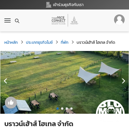
เข้าร่วมธุรกิจกับเรา
T
o
g
g
หน้าหลัก
ประเภทธุรกิจไมซ์
ที่พัก
บราวน์เฮ้าส์ โฮเทล จำกัด
l
e
n
a
v
i
g
a
t
i
o
n
บราวน์เฮ้าส์ โฮเทล จำกัด