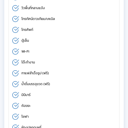
วิวพื้นที่กลางแจ้ง
โทรทัศน์ดาวเทียม/เคเบิล
โทรศัพท์
ตู้เย็น
Wi-Fi
โต๊ะทำงาน
กาแฟสำเร็จรูป (ฟรี)
น้ำดื่มบรรจุขวด (ฟรี)
มินิบาร์
ถังขยะ
โซฟา
ห้องปลอดบุหรี่