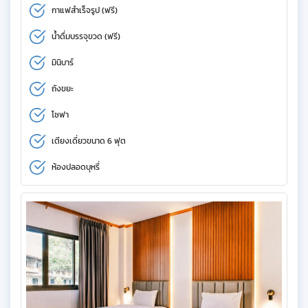
กาแฟสำเร็จรูป (ฟรี)
น้ำดื่มบรรจุขวด (ฟรี)
มินิบาร์
ถังขยะ
โซฟา
เตียงเดี่ยวขนาด 6 ฟุต
ห้องปลอดบุหรี่