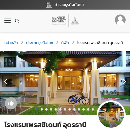
เข้าร่วมธุรกิจกับเรา
T
o
g
g
หน้าหลัก
ประเภทธุรกิจไมซ์
ที่พัก
โรงแรมเพรสซิเดนท์ อุดรธานี
l
e
n
a
v
i
g
a
t
i
o
n
โรงแรมเพรสซิเดนท์ อุดรธานี