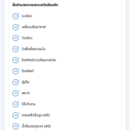
สิ่งอำนวยความสะดวกในห้องพัก
ระเบียง
เครื่องปรับอากาศ
วิวเมือง
วิวพื้นที่กลางแจ้ง
โทรทัศน์ดาวเทียม/เคเบิล
โทรศัพท์
ตู้เย็น
Wi-Fi
โต๊ะทำงาน
กาแฟสำเร็จรูป (ฟรี)
น้ำดื่มบรรจุขวด (ฟรี)