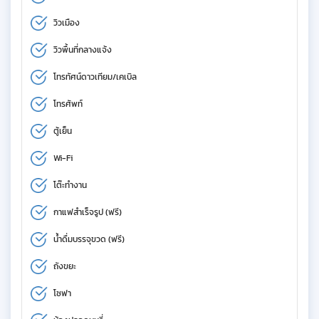
วิวเมือง
วิวพื้นที่กลางแจ้ง
โทรทัศน์ดาวเทียม/เคเบิล
โทรศัพท์
ตู้เย็น
Wi-Fi
โต๊ะทำงาน
กาแฟสำเร็จรูป (ฟรี)
น้ำดื่มบรรจุขวด (ฟรี)
ถังขยะ
โซฟา