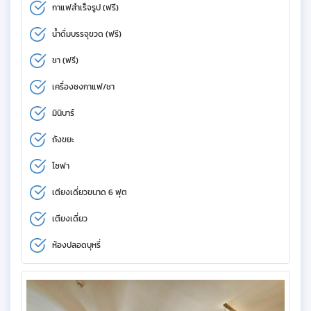
กาแฟสำเร็จรูป (ฟรี)
น้ำดื่มบรรจุขวด (ฟรี)
ชา (ฟรี)
เครื่องชงกาแฟ/ชา
มินิบาร์
ถังขยะ
โซฟา
เตียงเดี่ยวขนาด 6 ฟุต
เตียงเดี่ยว
ห้องปลอดบุหรี่