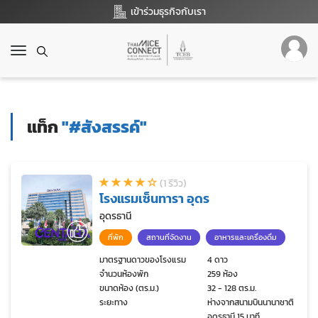
เข้าร่วมธุรกิจกับเรา
T
o
g
g
l
แท็ก
"#สังสรรค์"
e
n
a
v
(1 รีวิว)
i
โรงแรมเซ็นทารา อุดร
g
a
อุดรธานี
t
ที่พัก
สถานที่จัดงาน
อาหารและเครื่องดื่ม
i
o
มาตรฐานดาวของโรงแรม
4 ดาว
จำนวนห้องพัก
259 ห้อง
n
ขนาดห้อง (ตร.ม.)
32 - 128 ตร.ม.
ระยะทาง
ห่างจากสนามบินนานาชาติ
อุดรธานี 15 นาที