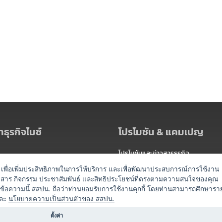
ธุรกิจไมซ์
โปรโมชัน & แคมเปญ
โปรโมชันและข่าวสารธุรกิจ
ัดงาน
แพ็กเกจ
es) เพื่อเพิ่มประสิทธิภาพในการให้บริการ และเพื่อพัฒนาประสบการณ์การใช้งาน
าวสาร กิจกรรม ประชาสัมพันธ์ และสิทธิประโยชน์ที่ตรงตามความสนใจของคุณ
 / นำเที่ยว
แคมเปญ
ดข้อความนี้ สสปน. ถือว่าท่านยอมรับการใช้งานคุกกี้ โดยท่านสามารถศึกษารา
ไมซ์อัปเดต
ละ
นโยบายความเป็นส่วนตัวของ สสปน.
อร์
ครื่องดื่ม
ตั้งค่า