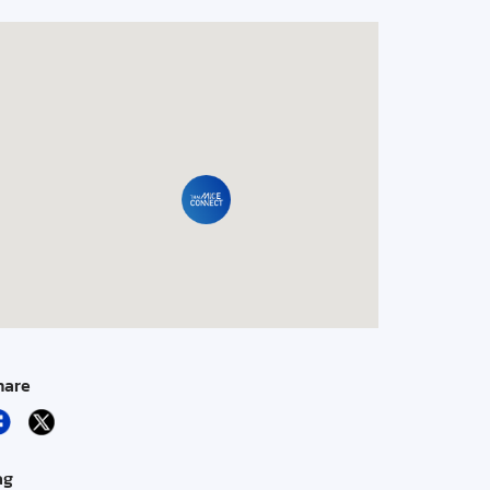
hare
ag