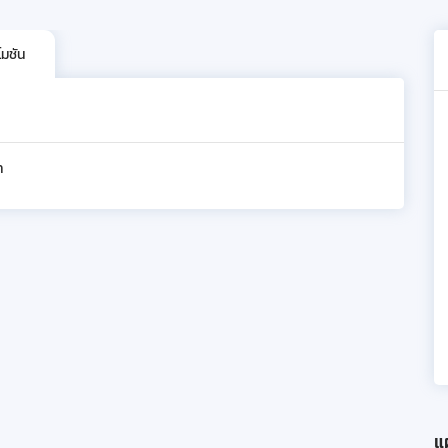
โมชัน
ท
แผ