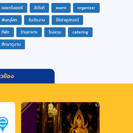
ออแกไนเซอร์
อีเว้นท์
event
organizer
พิษณุโลก
รับจัดงาน
ให้เช่าอุปกรณ์
ที่พัก
ร้านอาหาร
โรงแรม
catering
ศึกษาดูงาน
่ยวข้อง