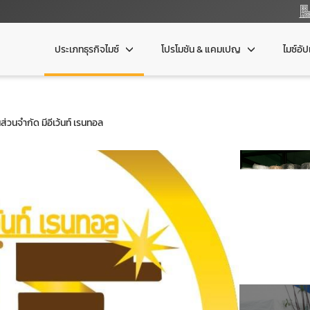
ประเภทธุรกิจไมซ์
โปรโมชัน & แคมเปญ
ไมซ์อั
้นส่วนจำกัด มีอีเว้นท์ เรนทอล