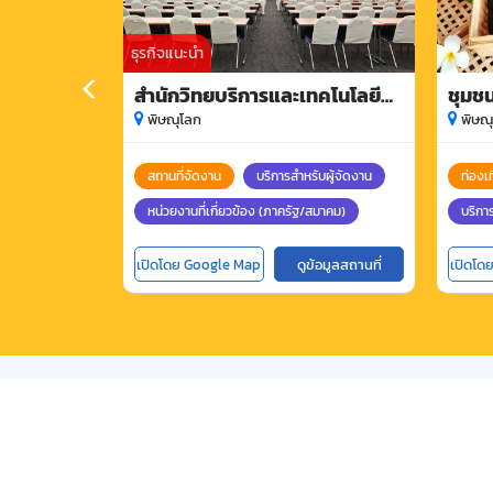
ธุรกิจแนะนำ
สำนักวิทยบริการและเทคโนโลยี
ชุมชน
สารสนเทศ มหาวิทยาลัยราชภัฏ
พิษณุโลก
พิษณ
พิบูลสงคราม
สถานที่จัดงาน
บริการสำหรับผู้จัดงาน
ท่องเท
หน่วยงานที่เกี่ยวข้อง (ภาครัฐ/สมาคม)
บริกา
เปิดโดย Google Map
ดูข้อมูลสถานที่
เปิดโด