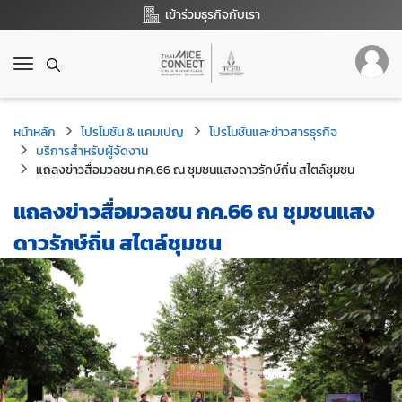
เข้าร่วมธุรกิจกับเรา
T
o
g
g
หน้าหลัก
โปรโมชัน & แคมเปญ
โปรโมชันและข่าวสารธุรกิจ
l
บริการสำหรับผู้จัดงาน
e
แถลงข่าวสื่อมวลชน กค.66 ณ ชุมชนแสงดาวรักษ์ถิ่น สไตล์ชุมชน
n
a
แถลงข่าวสื่อมวลชน กค.66 ณ ชุมชนแสง
v
i
ดาวรักษ์ถิ่น สไตล์ชุมชน
g
a
t
i
o
n