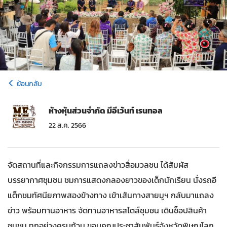
ย้อนกลับ
ห้างหุ้นส่วนจำกัด มีอีเว้นท์ เรนทอล
22 ส.ค. 2566
จัดสถานที่และกิจกรรมการแถลงข่าวสื่อมวลชน ได้สัมผัส
บรรยากาศชุมชน ชมการแสดงกลองยาวของเด็กนักเรียน นั่งรถอี
แต็กชมทัศนียภาพสองข้างทาง เข้าเส้นทางสายมูฯ กลับมาแถลง
ข่าว พร้อมทานอาหาร จัดทานอาหารสไตล์ชุมชน เดินช็อปสินค้า
ชุมชน ทุกอย่างครบถ้วน ขอบคุณประชาสัมพันธ์จังหวัดพิษณุโลก