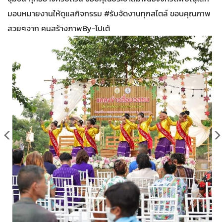
มอบหมายงานให้ดูแลกิจกรรม #รับจัดงานทุกสไตล์ ขอบคุณภาพ
สวยๆจาก คนสร้างภาพBy-โปเต้