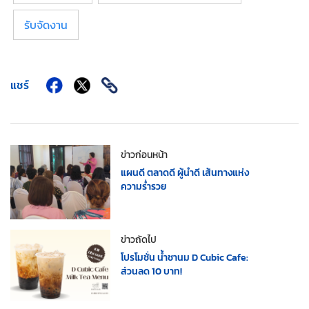
รับจัดงาน
แชร์
ข่าวก่อนหน้า
แผนดี ตลาดดี ผู้นำดี เส้นทางแห่ง
ความร่ำรวย
ข่าวถัดไป
โปรโมชั่น น้ำชานม D Cubic Cafe:
ส่วนลด 10 บาท!