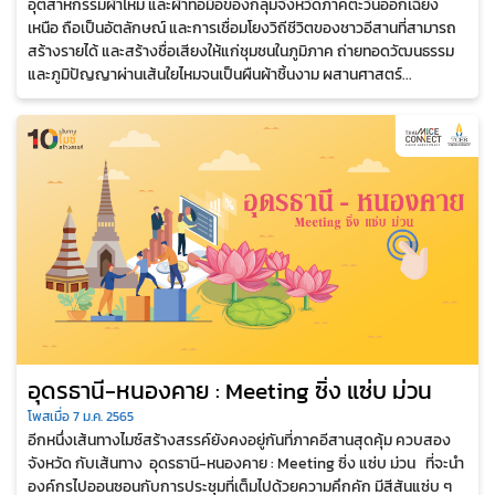
อุตสาหกรรมผ้าไหม และผ้าทอมือของกลุ่มจังหวัดภาคตะวันออกเฉียง
เหนือ ถือเป็นอัตลักษณ์ และการเชื่อมโยงวิถีชีวิตของชาวอีสานที่สามารถ
สร้างรายได้ และสร้างชื่อเสียงให้แก่ชุมชนในภูมิภาค ถ่ายทอดวัฒนธรรม
และภูมิปัญญาผ่านเส้นใยไหมจนเป็นผืนผ้าชิ้นงาม ผสานศาสตร์...
อุดรธานี-หนองคาย : Meeting ซิ่ง แซ่บ ม่วน
โพสเมื่อ 7 ม.ค. 2565
อีกหนึ่งเส้นทางไมซ์สร้างสรรค์ยังคงอยู่กันที่ภาคอีสานสุดคุ้ม ควบสอง
จังหวัด กับเส้นทาง อุดรธานี-หนองคาย : Meeting ซิ่ง แซ่บ ม่วน ที่จะนำ
องค์กรไปออนซอนกับการประชุมที่เต็มไปด้วยความคึกคัก มีสีสันแซ่บ ๆ