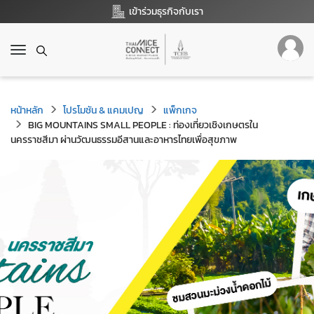
เข้าร่วมธุรกิจกับเรา
T
o
g
g
หน้าหลัก
l
โปรโมชัน & แคมเปญ
แพ็กเกจ
e
BIG MOUNTAINS SMALL PEOPLE : ท่องเที่ยวเชิงเกษตรใน
นครราชสีมา ผ่านวัฒนธรรมอีสานและอาหารไทยเพื่อสุขภาพ
n
a
v
i
g
a
t
i
o
n