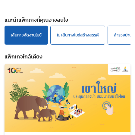
แนะนำแพ็กเกจที่คุณอาจสนใจ
เส้นทางจัดงานไมซ์
16 เส้นทางไมซ์สร้างสรรค์
สำรวจย่านก
แพ็กเกจใกล้เคียง