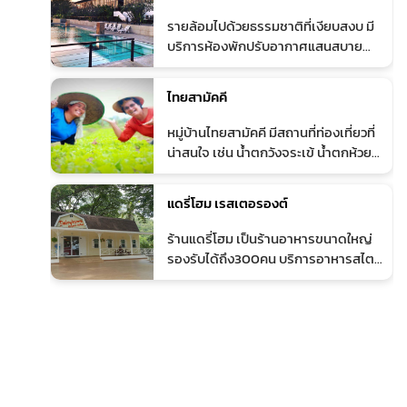
Farm Destination ห้ามพลาดของคน
2
รายล้อมไปด้วยธรรมชาติที่เงียบสงบ มี
รักมะม่วงและผู้ชื่นชอบท่องเที่ยวเชิง
บริการห้องพักปรับอากาศแสนสบาย
เกษตร
พร้อมอินเทอร์เน็ตไร้สาย (Wi-Fi) ฟรี
โดยโรงแรมที่ตกแต่งตามธีมเพลงนี้ยังมี
ไทยสามัคคี
สระว่ายน้ำกลางแจ้ง ห้องคาราโอเกะ และ
ห้องจัดประชุม
3
หมู่บ้านไทยสามัคคี มีสถานที่ท่องเที่ยวที่
น่าสนใจ เช่น น้ำตกวังจระเข้ น้ำตกห้วย
ใหญ่ใต้ น้ำตกห้วยขมิ้น ผาเก็บตะวัน จุด
ชมวิวเขาสลักได และยังมีองค์การบริหาร
แดรี่โฮม เรสเตอรองต์
ส่วนตำบลมีการส่งเสริมอาชีพให้กับ
ราษฎรในตำบล เช่น กลุ่มผลิตเห็ดหอม
4
ร้านแดรี่โฮม เป็นร้านอาหารขนาดใหญ่
บ้านไทยพัฒนากลุ่มปลูกดอกเบญจมาศ
รองรับได้ถึง300คน บริการอาหารสไตล์
บ้านสุขสมบูรณ์ กลุ่มปลูกผักไร้สารพิษ
ตะวันตก และอาหารไทย ใช้วัตถุดิบ
บ้านบุไทร กลุ่มเลี้ยงโคเนื้อบ้านคลองไทร
ออร์แกนิคเป็นส่วนประกอบหลัก โดย
ฯลฯ
เฉพาะนมออร์แกนิคจากโรงงานของเรา
เอง นำมาปรุงเป็นเครื่องดื่มร้อนเย็น
กาแฟหลากรสก็ใช้เมล็ดกาแฟออร์แกนิค
และน้ำตาลออร์แกนิคด้วย