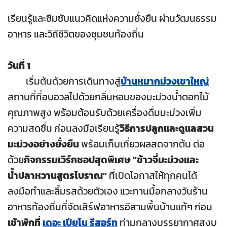
เรียนรู้และซึมซับแนวคิดแห่งความยั่งยืน ผ่านวัฒนธรรม
อาหาร และวิถีชีวิตของชุมชนท้องถิ่น
วันที่ 1
เริ่มต้นด้วยการเดินทางสู่
บ้านหมากม่วงเขาใหญ่
สถานที่ที่อบอวลไปด้วยกลิ่นหอมของมะม่วงน้ำดอกไม้
คุณภาพสูง พร้อมต้อนรับด้วยเครื่องดื่มมะม่วงเพิ่ม
ความสดชื่น ก่อนลงมือเรียนรู้
วิธีการปลูกและดูแลสวน
มะม่วงอย่างยั่งยืน
พร้อมเก็บเกี่ยวผลสดจากต้น ต่อ
ด้วย
กิจกรรมเวิร์กชอปสุดพิเศษ "ข้าวจี่มะม่วงและ
น้ำปลาหวานสูตรโบราณ"
ที่เปิดโอกาสให้ทุกคนได้
ลงมือทำและลิ้มรสด้วยตัวเอง แวะทานมื้อกลางวันร้าน
อาหารท้องถิ่นที่จัดเสิร์ฟอาหารอีสานพื้นบ้านแท้ๆ ก่อน
เข้าพักที่
เดอะ เปียโน รีสอร์ท
ท่ามกลางบรรยากาศสงบ