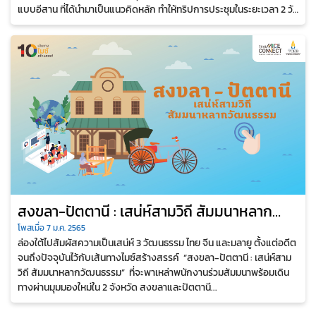
แบบอีสาน ที่ได้นำมาเป็นแนวคิดหลัก ทำให้ทริปการประชุมในระยะเวลา 2 วัน
1 คืน...
สงขลา-ปัตตานี : เสน่ห์สามวิถี สัมมนาหลาก
วัฒนธรรม
โพสเมื่อ 7 ม.ค. 2565
ล่องใต้ไปสัมผัสความเป็นเสน่ห์ 3 วัฒนธรรม ไทย จีน และมลายู ตั้งแต่อดีต
จนถึงปัจจุบันไว้กับเส้นทางไมซ์สร้างสรรค์ “สงขลา-ปัตตานี : เสน่ห์สาม
วิถี สัมมนาหลากวัฒนธรรม” ที่จะพาเหล่าพนักงานร่วมสัมมนาพร้อมเดิน
ทางผ่านมุมมองใหม่ใน 2 จังหวัด สงขลาและปัตตานี...