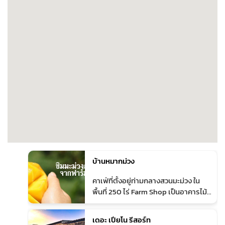
บ้านหมากม่วง
1
คาเฟ่ที่ตั้งอยู่ท่ามกลางสวนมะม่วง ใน
พื้นที่ 250 ไร่ Farm Shop เป็นอาคารไม้
สองชั้นกลางสวนมะม่วง มีสารพัดเมนู
อร่อยจากมะม่วง ท่ามกลางบรรยากาศ
เดอะ เปียโน รีสอร์ท
สวนจรดวิวทิวเขาที่ ในอำเภอปากช่อง