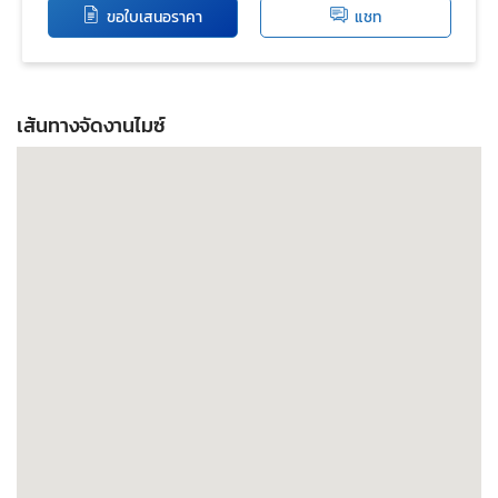
ขอใบเสนอราคา
แชท
เส้นทางจัดงานไมซ์