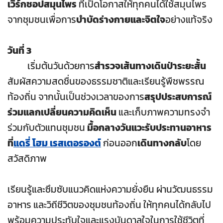
เวิร์กชอปสมุนไพร
ที่เปิดโอกาสให้ทุกคนได้ใช้สมุนไพร
จากชุมชนเพื่อการ
บำบัดร่างกายและจิตใจ
อย่างแท้จริง
วันที่ 3
เริ่มต้นวันด้วยการ
สำรวจเส้นทางเดินป่าระยะสั้น
สัมผัสความสดชื่นของธรรมชาติและเรียนรู้พืชพรรณ
ท้องถิ่น จากนั้นเป็นช่วงเวลาของการ
สรุปประสบการณ์
ร่วมแลกเปลี่ยนความคิดเห็น
และเก็บภาพความทรงจำ
ร่วมกับตัวแทนชุมชน
มื้อกลางวันแวะรับประทานอาหาร
ที่
แดรี่ โฮม เรสเตอรองต์
ก่อนออก
เดินทางกลับ
โดย
สวัสดิภาพ
เรียนรู้และซึมซับแนวคิดแห่งความยั่งยืน ผ่านวัฒนธรรม
อาหาร และวิถีชีวิตของชุมชนท้องถิ่น ให้ทุกคนได้กลับไป
พร้อมความประทับใจและแรงบันดาลใจในการใช้ชีวิตที่