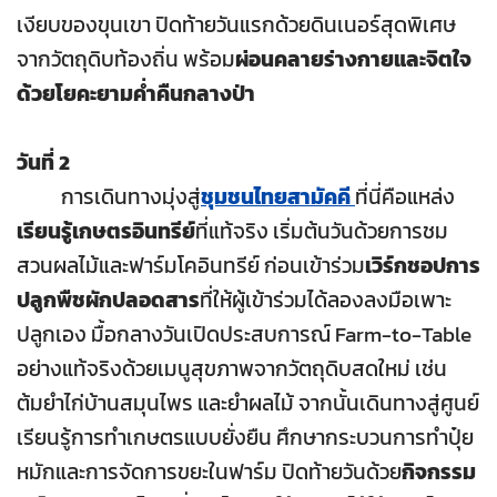
เงียบของขุนเขา ปิดท้ายวันแรกด้วยดินเนอร์สุดพิเศษ
จากวัตถุดิบท้องถิ่น พร้อม
ผ่อนคลายร่างกายและจิตใจ
ด้วยโยคะยามค่ำคืนกลางป่า
วันที่ 2
การเดินทางมุ่งสู่
ชุมชนไทยสามัคคี
ที่นี่คือแหล่ง
เรียนรู้เกษตรอินทรีย์
ที่แท้จริง เริ่มต้นวันด้วยการชม
สวนผลไม้และฟาร์มโคอินทรีย์ ก่อนเข้าร่วม
เวิร์กชอปการ
ปลูกพืชผักปลอดสาร
ที่ให้ผู้เข้าร่วมได้ลองลงมือเพาะ
ปลูกเอง มื้อกลางวันเปิดประสบการณ์ Farm-to-Table
อย่างแท้จริงด้วยเมนูสุขภาพจากวัตถุดิบสดใหม่ เช่น
ต้มยำไก่บ้านสมุนไพร และยำผลไม้ จากนั้นเดินทางสู่ศูนย์
เรียนรู้การทำเกษตรแบบยั่งยืน ศึกษากระบวนการทำปุ๋ย
หมักและการจัดการขยะในฟาร์ม ปิดท้ายวันด้วย
กิจกรรม