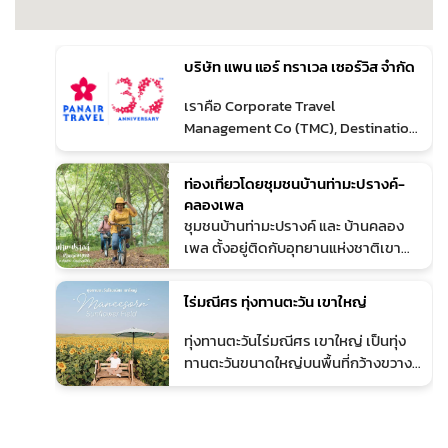
บริษัท แพน แอร์ ทราเวล เซอร์วิส จำกัด
1
เราคือ Corporate Travel
Management Co (TMC), Destination
Management Co (DMC), Certified
Incentive Specialist (CiS), MICE
ท่องเที่ยวโดยชุมชนบ้านท่ามะปรางค์-
Organizer, Wellness & Sustainable
คลองเพล
(TSEMS), ECO Tourism, Authorized
2
ชุมชนบ้านท่ามะปรางค์ และ บ้านคลอง
Airline Reservation Agency (IATA-
เพล ตั้งอยู่ติดกับอุทยานแห่งชาติเขา
BSP) มากว่า 30 ปี สำนักงานตั้งอยู่ใน
ใหญ่ ในเขต ตำบลหมูสี อำเภอปากช่อง
เขตศูนย์กลางธุรกิจ กรุงเทพฯ และเขต
จังหวัดนครราชสีมา เป็นชุมชนลูกผสมที่
ไร่มณีศร ทุ่งทานตะวัน เขาใหญ่
เศรษฐกิจพิเศษ ศรีราชา ชลบุรี ในฐานะ
มีคนหลากหลายเชื้อชาติและวัฒนธรรม
ธุรกิจบริการ เราเชื่อมั่นว่าใน Human
อยู่ร่วมกัน โดยหลังจากที่มีการสร้างทาง
3
ทุ่งทานตะวันไร่มณีศร เขาใหญ่ เป็นทุ่ง
touch ผสาน นวัตกรรม เพื่อมอบ
รถไฟและตัดถนนผ่านในช่วงสมัย จอม
ทานตะวันขนาดใหญ่บนพื้นที่กว้างขวาง
ประสบการณ์ และโซลูชันทางธุรกิจให้
พลสฤษดิ์ ธนะรัชต์ ผู้คนได้อพยพลงมา
มากกว่า 500 ไร่
เกิดประโยชน์สูงสุดแก่ลูกค้า
จากเขาใหญ่ เริ่มมีการตั้งถิ่นฐาน
จับจองพื้นที่ทำการเกษตร ก่อนจะขยับ
ขยายกลายเป็น ชุมชนบ้านท่ามะปรางค์