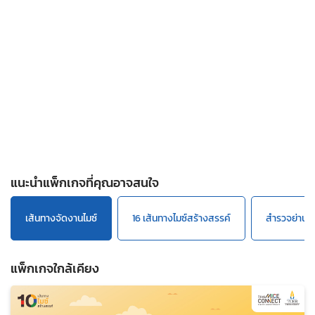
และ บ้านคลองเพล ซึ่งแยกตัวออกมา
ภายหลังจากที่มีประชากรเพิ่มขึ้น
แนะนำแพ็กเกจที่คุณอาจสนใจ
เส้นทางจัดงานไมซ์
16 เส้นทางไมซ์สร้างสรรค์
สำรวจย่านก
แพ็กเกจใกล้เคียง