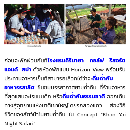
ก่อนจะพักผ่อนกันที่
โรงแรมคีรีมายา กอล์ฟ รีสอร์ต
แอนด์ สปา
ด้วยห้องพักแบบ Horizon View พร้อมรับ
ประทานอาหารเย็นที่สามารถเลือกได้ว่าจะ
ดื่มด่ำกับ
อาหารรสเลิศ
ชื่นชมบรรยากาศยามค่ำคืน ที่ร้านอาหาร
ที่สุดแสนจะโรแมนติก หรือ
ดื่มด่ำกับธรรมชาติ
ออกเดิน
ทางสู่อุทยานแห่งชาติเขาใหญ่โดยรถสองแถว ส่องวิถี
ชีวิตของสัตว์ป่าในยามค่ำคืน ใน Concept “Khao Yai
Night Safari”