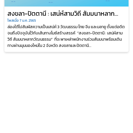
สงขลา-ปัตตานี : เสน่ห์สามวิถี สัมมนาหลาก
วัฒนธรรม
โพสเมื่อ 7 ม.ค. 2565
ล่องใต้ไปสัมผัสความเป็นเสน่ห์ 3 วัฒนธรรม ไทย จีน และมลายู ตั้งแต่อดีต
จนถึงปัจจุบันไว้กับเส้นทางไมซ์สร้างสรรค์ “สงขลา-ปัตตานี : เสน่ห์สาม
วิถี สัมมนาหลากวัฒนธรรม” ที่จะพาเหล่าพนักงานร่วมสัมมนาพร้อมเดิน
ทางผ่านมุมมองใหม่ใน 2 จังหวัด สงขลาและปัตตานี...