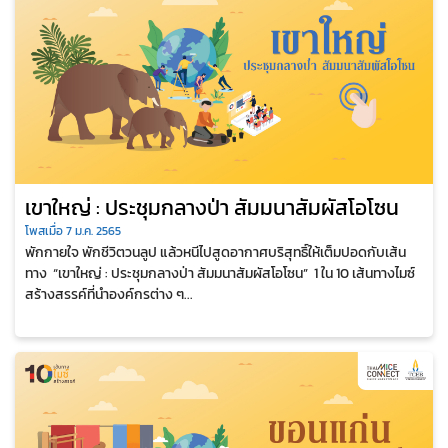
เขาใหญ่ : ประชุมกลางป่า สัมมนาสัมผัสโอโซน
โพสเมื่อ 7 ม.ค. 2565
พักกายใจ พักชีวิตวนลูป แล้วหนีไปสูดอากาศบริสุทธิ์ให้เต็มปอดกับเส้น
ทาง “เขาใหญ่ : ประชุมกลางป่า สัมมนาสัมผัสโอโซน” 1 ใน 10 เส้นทางไมซ์
สร้างสรรค์ที่นำองค์กรต่าง ๆ...