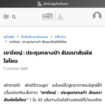
เข้าร่วมธุรกิจกับเรา
T
o
g
g
หน้าหลัก
l
โปรโมชัน & แคมเปญ
แพ็กเกจ
e
เขาใหญ่ : ประชุมกลางป่า สัมมนาสัมผัสโอโซน
n
เขาใหญ่ : ประชุมกลางป่า สัมมนาสัมผัส
a
v
โอโซน
i
g
7 มกราคม 2565
a
t
i
พักกายใจ พักชีวิตวนลูป แล้วหนีไปสูดอากาศบริสุทธิ์ให้
o
n
เต็มปอดกับเส้นทาง
“เขาใหญ่ : ประชุมกลางป่า สัมมนา
สัมผัสโอโซน”
1 ใน 10 เส้นทางไมซ์สร้างสรรค์ที่นำองค์กร