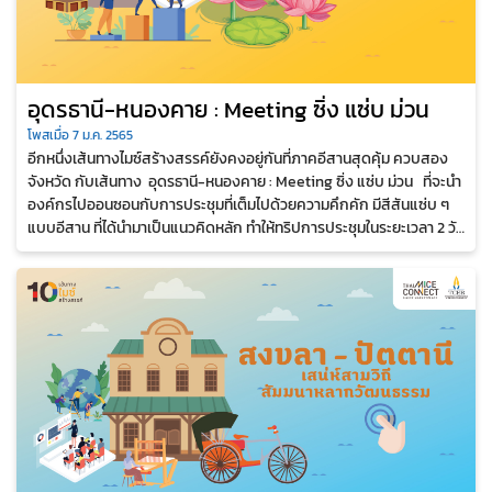
อุดรธานี-หนองคาย : Meeting ซิ่ง แซ่บ ม่วน
โพสเมื่อ 7 ม.ค. 2565
อีกหนึ่งเส้นทางไมซ์สร้างสรรค์ยังคงอยู่กันที่ภาคอีสานสุดคุ้ม ควบสอง
จังหวัด กับเส้นทาง อุดรธานี-หนองคาย : Meeting ซิ่ง แซ่บ ม่วน ที่จะนำ
องค์กรไปออนซอนกับการประชุมที่เต็มไปด้วยความคึกคัก มีสีสันแซ่บ ๆ
แบบอีสาน ที่ได้นำมาเป็นแนวคิดหลัก ทำให้ทริปการประชุมในระยะเวลา 2 วัน
1 คืน...