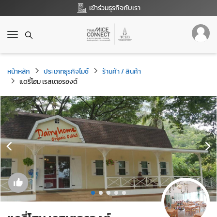
เข้าร่วมธุรกิจกับเรา
T
o
g
g
หน้าหลัก
ประเภทธุรกิจไมซ์
ร้านค้า / สินค้า
l
แดรี่โฮม เรสเตอรองต์
e
n
a
v
i
g
a
t
i
o
n