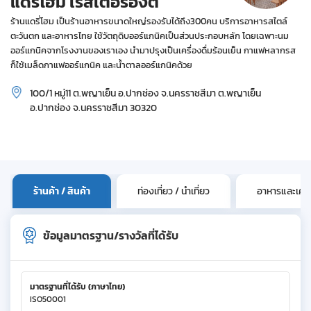
แดรี่โฮม เรสเตอรองต์
ร้านแดรี่โฮม เป็นร้านอาหารขนาดใหญ่รองรับได้ถึง300คน บริการอาหารสไตล์
ตะวันตก และอาหารไทย ใช้วัตถุดิบออร์แกนิคเป็นส่วนประกอบหลัก โดยเฉพาะนม
ออร์แกนิคจากโรงงานของเราเอง นำมาปรุงเป็นเครื่องดื่มร้อนเย็น กาแฟหลากรส
ก็ใช้เมล็ดกาแฟออร์แกนิค และน้ำตาลออร์แกนิคด้วย
100/1 หมู่11 ต.พญาเย็น อ.ปากช่อง จ.นครราชสีมา ต.พญาเย็น
อ.ปากช่อง จ.นครราชสีมา 30320
ร้านค้า / สินค้า
ท่องเที่ยว / นำเที่ยว
อาหารและเครื่
ข้อมูลมาตรฐาน/รางวัลที่ได้รับ
มาตรฐานที่ได้รับ (ภาษาไทย)
ISO50001