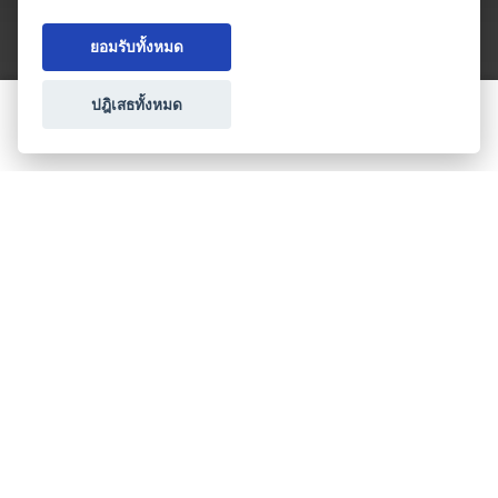
ยอมรับทั้งหมด
ปฎิเสธทั้งหมด
ขอใบเสนอราคา
ประเภทธุรกิจไมซ์
โปรโมชัน & แคมเปญ
ไมซ์อัปเดต
วางแผนการจัดงาน
เข้าร่วมธุรกิจกับเรา
เกี่ยวกับเรา