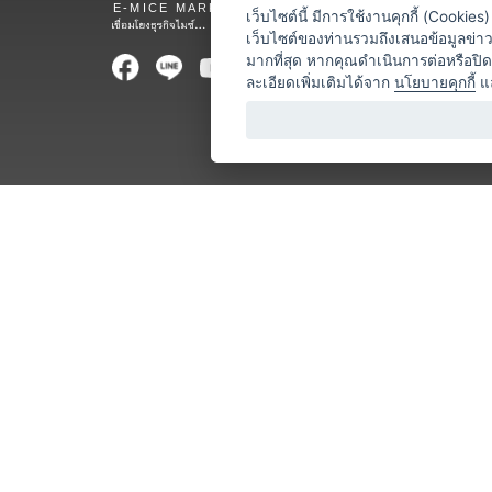
สถานที่จ
เว็บไซต์นี้ มีการใช้งานคุกกี้ (Cooki
เว็บไซต์ของท่านรวมถึงเสนอข้อมูลข่
ท่องเที่ยว
มากที่สุด หากคุณดำเนินการต่อหรือปิ
ละเอียดเพิ่มเติมได้จาก
นโยบายคุกกี้
แ
ออแกไนเซ
อาหารและเ
บริการสำ
วิทยากร
หน่วยงานท
โชว์ / ก
ร้านค้า / 
โลจิสติกส
ธุรกิจบริก