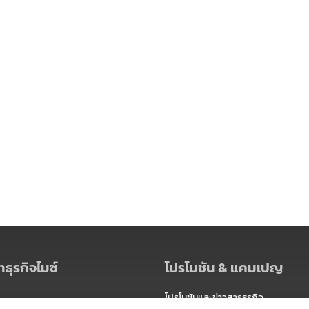
ธุรกิจไมซ์
โปรโมชัน & แคมเปญ
โปรโมชันและข่าวสารธุรกิจ