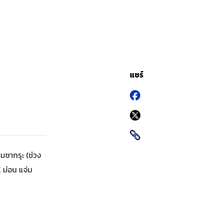
แชร์
มซากรุะ (ช่วง
 ม่อน แจ่ม