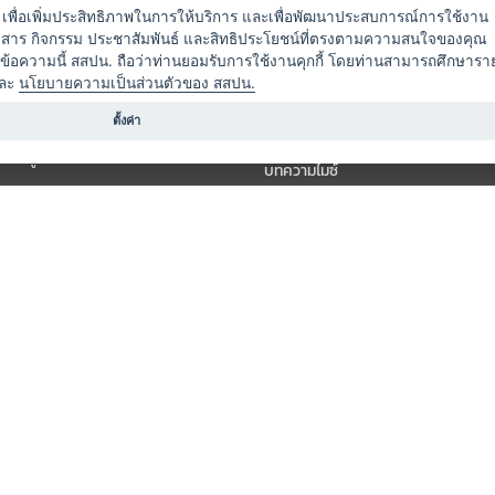
ัดงาน
แพ็กเกจ
es) เพื่อเพิ่มประสิทธิภาพในการให้บริการ และเพื่อพัฒนาประสบการณ์การใช้งาน
าวสาร กิจกรรม ประชาสัมพันธ์ และสิทธิประโยชน์ที่ตรงตามความสนใจของคุณ
 / นำเที่ยว
แคมเปญ
ดข้อความนี้ สสปน. ถือว่าท่านยอมรับการใช้งานคุกกี้ โดยท่านสามารถศึกษารา
ไมซ์อัปเดต
ละ
นโยบายความเป็นส่วนตัวของ สสปน.
อร์
ครื่องดื่ม
ตั้งค่า
ข่าวสารจากเรา
หรับผู้จัดงาน
บทความไมซ์
องค์ความรู้ไมซ์
ี่เกี่ยวข้อง (ภาครัฐ/สมาคม)
วิดีโอไมซ์
ารแสดง
กิจกรรมจากพันธมิตร
สินค้า
วางแผนการจัดงาน
์
ารอื่น ๆ
สงวนลิขสิทธิ์ © THAI MICE CONNECT by Thailand Convention & Exhibition Bureau.