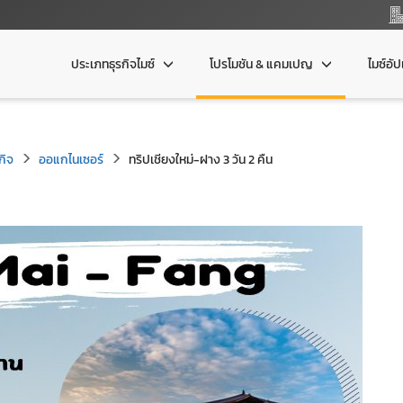
ประเภทธุรกิจไมซ์
โปรโมชัน & แคมเปญ
ไมซ์อั
กิจ
ออแกไนเซอร์
ทริปเชียงใหม่-ฝาง 3 วัน 2 คืน