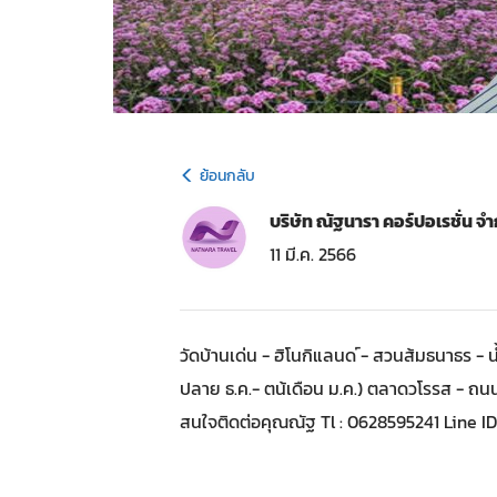
ย้อนกลับ
บริษัท ณัฐนารา คอร์ปอเรชั่น จำ
11 มี.ค. 2566
วัดบ้านเด่น - ฮิโนกิแลนด ์- สวนส้มธนาธร -
ปลาย ธ.ค.- ตน้เดือน ม.ค.) ตลาดวโรรส - ถ
สนใจติดต่อคุณณัฐ Tl : 0628595241 Line ID