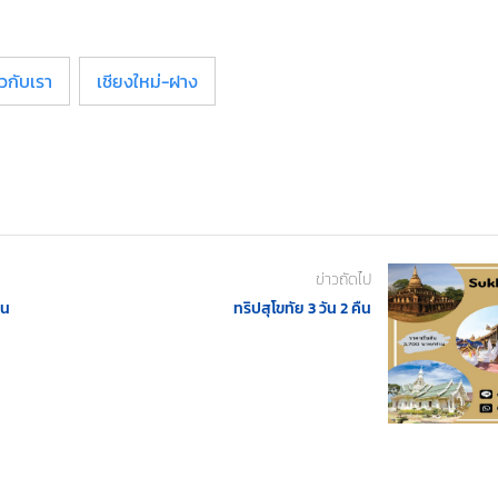
ยวกับเรา
เชียงใหม่-ฝาง
ข่าวถัดไป
ืน
ทริปสุโขทัย 3 วัน 2 คืน