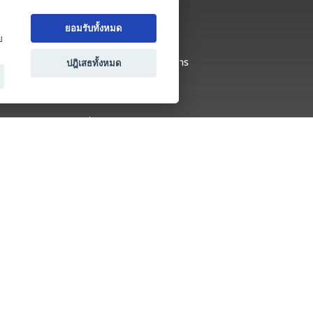
เกี่ยวกับ Thai MICE Connect
ยอมรับทั้งหมด
นโยบายความเป็นส่วนตัว
ย
ข้อตกลง และเงื่อนไขการใช้บริการ
ปฎิเสธทั้งหมด
ติดต่อ
คำถามที่พบบ่อย
ติดต่อเรา