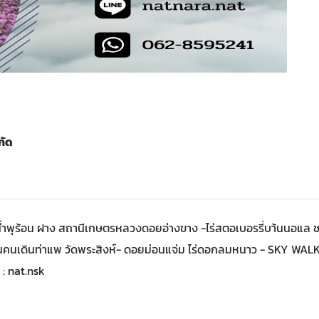
กัด
 น้ำพุร้อน ฝาง สถานีเกษตรหลวงดอยอ่างขาง -ไร่สตอเบอรรี่บา้นนอแล ช
นนคนเดินท่าแพ วัดพระสิงห์- ดอยม่อนแจ่ม ไร่ดอกลมหนาว - SKY WALK
 : nat.nsk