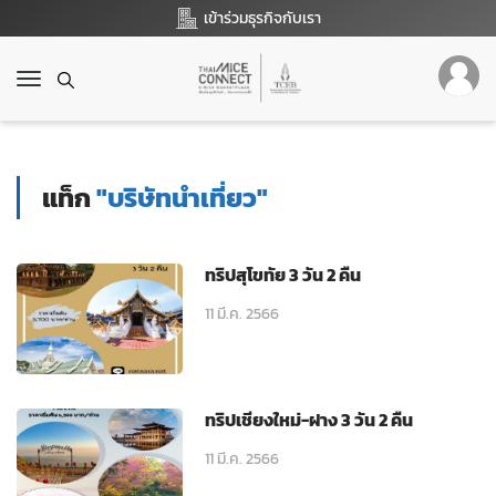
เข้าร่วมธุรกิจกับเรา
T
o
g
g
l
แท็ก
"บริษัทนำเที่ยว"
e
n
a
v
ทริปสุโขทัย 3 วัน 2 คืน
i
g
11 มี.ค. 2566
a
t
i
o
ทริปเชียงใหม่-ฝาง 3 วัน 2 คืน
n
11 มี.ค. 2566