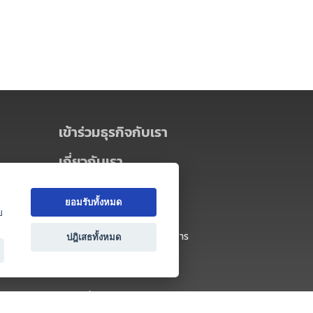
เข้าร่วมธุรกิจกับเรา
เกี่ยวกับเรา
เกี่ยวกับ Thai MICE Connect
ยอมรับทั้งหมด
นโยบายความเป็นส่วนตัว
ย
ข้อตกลง และเงื่อนไขการใช้บริการ
ปฎิเสธทั้งหมด
ติดต่อ
คำถามที่พบบ่อย