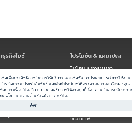
ธุรกิจไมซ์
โปรโมชัน & แคมเปญ
โปรโมชันและข่าวสารธุรกิจ
ัดงาน
แพ็กเกจ
es) เพื่อเพิ่มประสิทธิภาพในการให้บริการ และเพื่อพัฒนาประสบการณ์การใช้งาน
าวสาร กิจกรรม ประชาสัมพันธ์ และสิทธิประโยชน์ที่ตรงตามความสนใจของคุณ
 / นำเที่ยว
แคมเปญ
ดข้อความนี้ สสปน. ถือว่าท่านยอมรับการใช้งานคุกกี้ โดยท่านสามารถศึกษารา
ไมซ์อัปเดต
ละ
นโยบายความเป็นส่วนตัวของ สสปน.
อร์
ครื่องดื่ม
ตั้งค่า
ข่าวสารจากเรา
หรับผู้จัดงาน
บทความไมซ์
องค์ความรู้ไมซ์