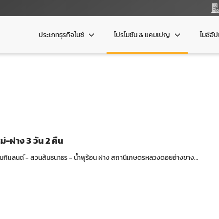
ประเภทธุรกิจไมซ์
โปรโมชัน & แคมเปญ
ไมซ์อั
ม่-ฝาง 3 วัน 2 คืน
ฮิโนกิแลนด ์- สวนส้มธนาธร - น้ำพุร้อน ฝาง สถานีเกษตรหลวงดอยอ่างขาง...