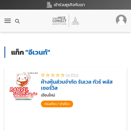
เข้าร่วมธุรกิจกับเรา
T
o
g
g
l
แท็ก
"อีเวนท์"
e
n
a
v
(0 รีวิว)
i
ห้างหุ้นส่วนจำกัด รันเวล ทัวร์ พลัส
g
เซอร์วิส
a
t
เชียงใหม่
i
ท่องเที่ยว / นำเที่ยว
o
n