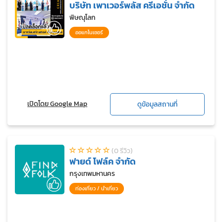
บริษัท เพาเวอร์พลัส ครีเอชั่น จำกัด
พิษณุโลก
ออแกไนเซอร์
เปิดโดย Google Map
ดูข้อมูลสถานที่
(0 รีวิว)
ฟายด์ โฟล์ค จำกัด
กรุงเทพมหานคร
ท่องเที่ยว / นำเที่ยว