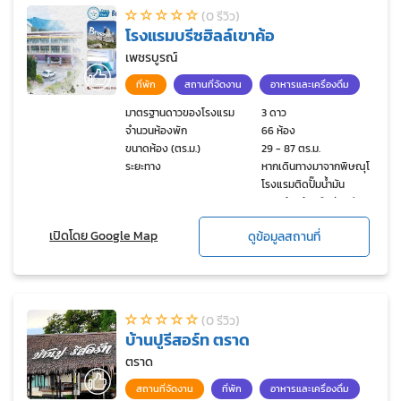
(0 รีวิว)
โรงแรมบรีซฮิลล์เขาค้อ
เพชรบูรณ์
ที่พัก
สถานที่จัดงาน
อาหารและเครื่องดื่ม
มาตรฐานดาวของโรงแรม
3 ดาว
จำนวนห้องพัก
66 ห้อง
ขนาดห้อง (ตร.ม.)
29 - 87 ตร.ม.
ระยะทาง
หากเดินทางมาจากพิษณุโลก
โรงแรมติดปั๊มน้ำมัน
ปตท.ด้านซ้ายมือก่อนถึงทาง
แยกเข้าสู่เขาค้อ
เปิดโดย Google Map
ดูข้อมูลสถานที่
(0 รีวิว)
บ้านปูรีสอร์ท ตราด
ตราด
สถานที่จัดงาน
ที่พัก
อาหารและเครื่องดื่ม