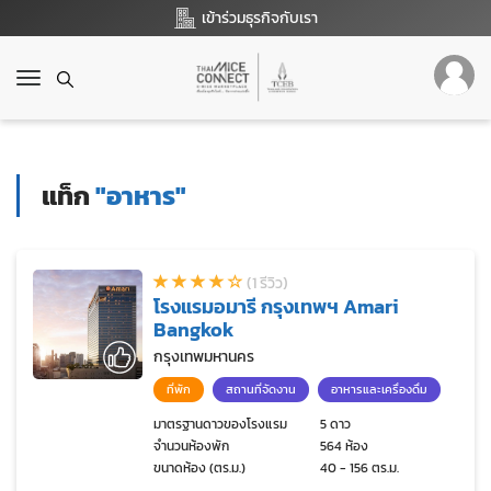
เข้าร่วมธุรกิจกับเรา
T
o
g
g
l
แท็ก
"อาหาร"
e
n
a
v
(1 รีวิว)
i
โรงแรมอมารี กรุงเทพฯ Amari
g
Bangkok
a
t
กรุงเทพมหานคร
i
ที่พัก
สถานที่จัดงาน
อาหารและเครื่องดื่ม
o
n
มาตรฐานดาวของโรงแรม
5 ดาว
จำนวนห้องพัก
564 ห้อง
ขนาดห้อง (ตร.ม.)
40 - 156 ตร.ม.