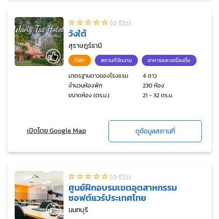
(0 รีวิว)
วังใต้
สุราษฎร์ธานี
ที่พัก
สถานที่จัดงาน
อาหารและเครื่องดื่ม
มาตรฐานดาวของโรงแรม
4 ดาว
จำนวนห้องพัก
230 ห้อง
ขนาดห้อง (ตร.ม.)
21 - 32 ตร.ม.
เปิดโดย Google Map
ดูข้อมูลสถานที่
(0 รีวิว)
ศูนย์ฝึกอบรมเขตอุตสาหกรรม
ซอฟต์แวร์ประเทศไทย
นนทบุรี