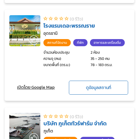
(0 รีวิว)
โรงแรมเดอะพรรณราย
อุดรธานี
สถานที่จัดงาน
ที่พัก
อาหารและเครื่องดื่ม
จำนวนห้องประชุม
2 ห้อง
ความจุ (คน)
35 - 250 คน
ขนาดพื้นที่ (ตร.ม.)
78 - 183 ตร.ม.
เปิดโดย Google Map
ดูข้อมูลสถานที่
(0 รีวิว)
บริษัท ภูเก็ตทัวร์ฟาร์ม จำกัด
ภูเก็ต