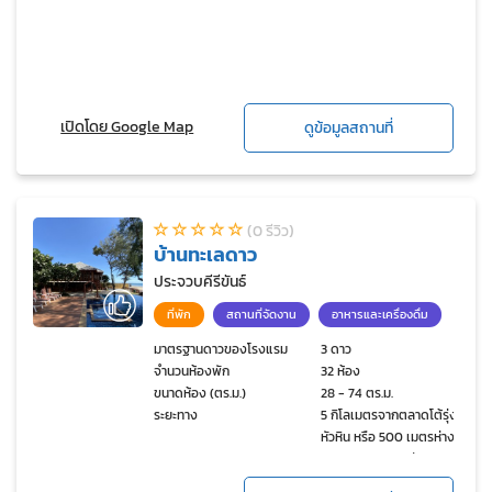
เปิดโดย Google Map
ดูข้อมูลสถานที่
(0 รีวิว)
บ้านทะเลดาว
ประจวบคีรีขันธ์
ที่พัก
สถานที่จัดงาน
อาหารและเครื่องดื่ม
มาตรฐานดาวของโรงแรม
3 ดาว
จำนวนห้องพัก
32 ห้อง
ขนาดห้อง (ตร.ม.)
28 - 74 ตร.ม.
ระยะทาง
5 กิโลเมตรจากตลาดโต้รุ่ง
หัวหิน หรือ 500 เมตรห่าง
จากตลาดแทมมารีน