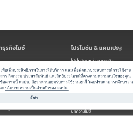
ธุรกิจไมซ์
โปรโมชัน & แคมเปญ
โปรโมชันและข่าวสารธุรกิจ
ัดงาน
แพ็กเกจ
es) เพื่อเพิ่มประสิทธิภาพในการให้บริการ และเพื่อพัฒนาประสบการณ์การใช้งาน
าวสาร กิจกรรม ประชาสัมพันธ์ และสิทธิประโยชน์ที่ตรงตามความสนใจของคุณ
 / นำเที่ยว
แคมเปญ
ดข้อความนี้ สสปน. ถือว่าท่านยอมรับการใช้งานคุกกี้ โดยท่านสามารถศึกษารา
ไมซ์อัปเดต
ละ
นโยบายความเป็นส่วนตัวของ สสปน.
อร์
ครื่องดื่ม
ตั้งค่า
ข่าวสารจากเรา
หรับผู้จัดงาน
บทความไมซ์
องค์ความรู้ไมซ์
ี่เกี่ยวข้อง (ภาครัฐ/สมาคม)
วิดีโอไมซ์