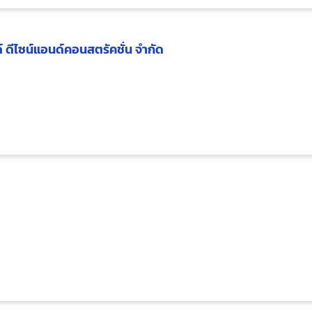
ห้ COOL ด้วย Canva
ยแอพ Keynote
ด้ด้วยมือถือเครื่องเดียว
ด์ ดีไซน์แอนด์คอนสตรัคชั่น จำกัด
AL TOOL แต่ละ PLATFORm (Google, Facebook, TIKTok, Shopee)
ลน์ (InFLUENCER)
ข้าใจสิ่งนี้
เพื่อปิดการขาย"