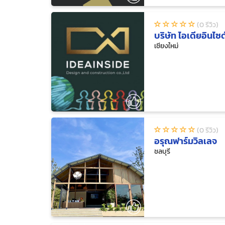
- สร้าง "กราฟิก" ยังไงใ
- นำเสนอ "ขั้นเทพ" ด้ว
(0 รีวิว)
- ถ่ายรูป/VDO ให้น่าสนใจไ
บริษัท ไอเดียอินไซ
- เจาะลึกการใช้ DIGIT
เชียงใหม่
- Live เป็นเห็นเงินแสน
- สร้างตัวตนบนโลกออนไ
- ถ้าไม่อยากตกม้าตายต้องเ
"จิตวิทยาการตอบ INBOX 
(0 รีวิว)
อรุณฟาร์มวิลเลจ
ชลบุรี