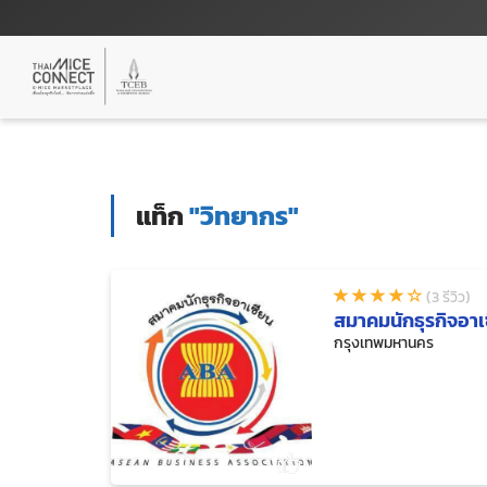
แท็ก
"วิทยากร"
(3 รีวิว)
สมาคมนักธุรกิจอาเ
กรุงเทพมหานคร