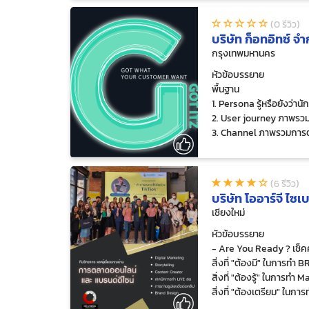
(0 รีวิว)
บริษัท ก็อทอิทซ์ จำ
กรุงเทพมหานคร
หัวข้อบรรยาย
พื้นฐาน
1. Persona รู้หรือยังว่าน
2. User journey ภาพรวมการ
3. Channel ภาพรวมการตล
4. Technology แนะนำเครื่อ
(eDM, CRM)
เทคนิคการตลาดดิจิทัล
(6 รีวิว)
1. SEO / SEM เมื่อลูกค้า
บริษัท โออาร์จี ไซเ
2. Story telling ขายง่ายก
เชียงใหม่
3. Photo สวยให้เหมาะกับท
4. eDM สร้างสัมพันธ์ระยะย
หัวข้อบรรยาย
5. CRM เข้าใจลูกค้าให้มากขึ
- Are You Ready ? เช็ค
6. Loyalty program รักษา
สิ่งที่ "ต้องมี" ในการทำ
7. Affiliate program เพิ
สิ่งที่ "ต้องรู้" ในการทำ 
สิ่งที่ "ต้องเตรียม" ในก