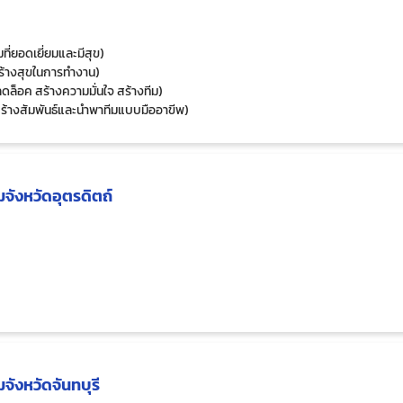
ี่ยอดเยี่ยมและมีสุข)
ร้างสุขในการทำงาน)
ล็อค สร้างความมั่นใจ สร้างทีม)
้างสัมพันธ์และนำพาทีมแบบมืออาขีพ)
งเป้าหมายทุกคนในองค์กรไปสู่เป้าใหญ่ขององค์กร)
raming (NLP) (ศาสตร์ระดับโลกในการพัฒนาตนเอง)
ับความคิดการเงินส่วนบุคคลสำหรับพนักงานองค์กร)
จังหวัดอุตรดิตถ์
ังหวัดจันทบุรี