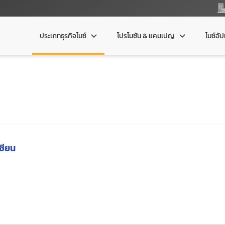
ประเภทธุรกิจไมซ์
โปรโมชัน & แคมเปญ
ไมซ์อั
ซียน