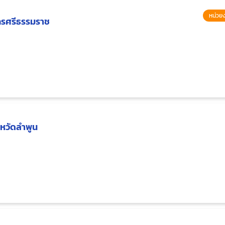
หน่วยง
ครศรีธรรมราช
งหวัดลำพูน