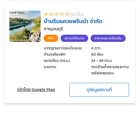
(0 รีวิว)
บ้านริมแควแพริมน้ำ จำกัด
กาญจนบุรี
ที่พัก
สถานที่จัดงาน
อาหารและเครื่องดื่ม
มาตรฐานดาวของโรงแรม
4 ดาว
จำนวนห้องพัก
60 ห้อง
ขนาดห้อง (ตร.ม.)
24 - 48 ตร.ม.
ระยะทาง
ตรงข้ามถ้ำกระแซและทาง
รถไฟสายมรณะ
เปิดโดย Google Map
ดูข้อมูลสถานที่