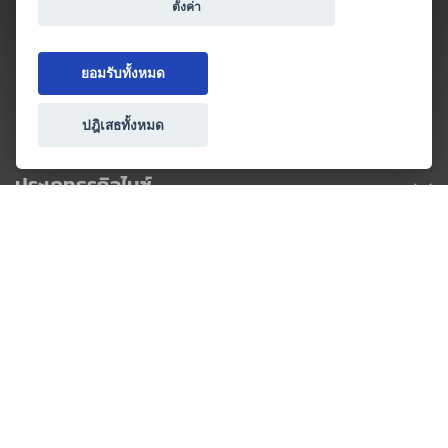
ตั้งค่า
ยอมรับทั้งหมด
ปฎิเสธทั้งหมด
ประเภทธุรกิจไมซ์
โปรโมชัน & แคมเปญ
ไมซ์อัปเดต
วางแผนการจัดงาน
เข้าร่วมธุรกิจกับเรา