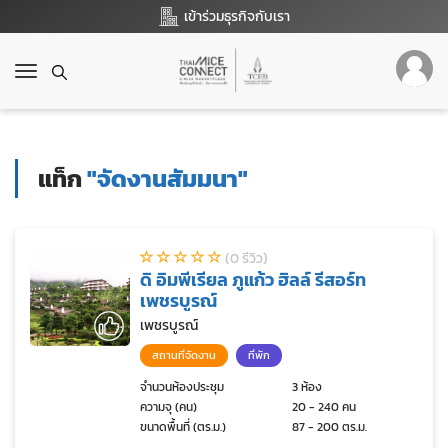
เข้าร่วมธุรกิจกับเรา
T
o
g
g
l
แท็ก
"จัดงานสัมมนา"
e
n
a
v
(0 รีวิว)
i
ดิ อิมพีเรียล ภูแก้ว ฮิลล์ รีสอร์ท
g
เพชรบูรณ์
a
t
เพชรบูรณ์
i
สถานที่จัดงาน
ที่พัก
o
n
จำนวนห้องประชุม
3 ห้อง
ความจุ (คน)
20 - 240 คน
ขนาดพื้นที่ (ตร.ม.)
87 - 200 ตร.ม.