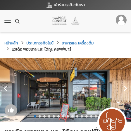
เข้าร่วมธุรกิจกับเรา
T
o
g
g
หน้าหลัก
ประเภทธุรกิจไมซ์
อาหารและเครื่องดื่ม
l
แวเด้อ พอชเทล และ ใต้ถุน คอฟฟี่บาร์
e
n
a
v
i
g
a
t
i
o
n