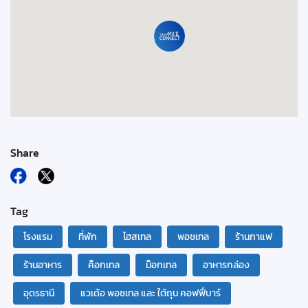
Share
Tag
โรงแรม
ที่พัก
โฮสเทล
พอชเทล
ร้านกาแฟ
ร้านอาหาร
ค็อกเทล
ม็อกเทล
อาหารกล่อง
อุดรธานี
แวเด้อ พอชเทล และ ใต้ถุน คอฟฟี่บาร์