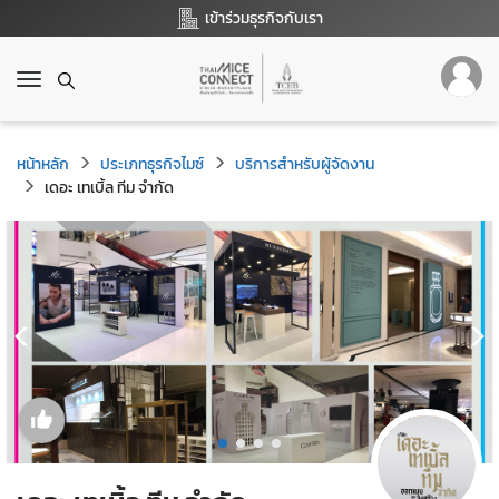
เข้าร่วมธุรกิจกับเรา
T
o
g
g
หน้าหลัก
ประเภทธุรกิจไมซ์
บริการสำหรับผู้จัดงาน
l
เดอะ เทเบิ้ล ทีม จำกัด
e
n
a
v
i
g
a
t
i
o
n