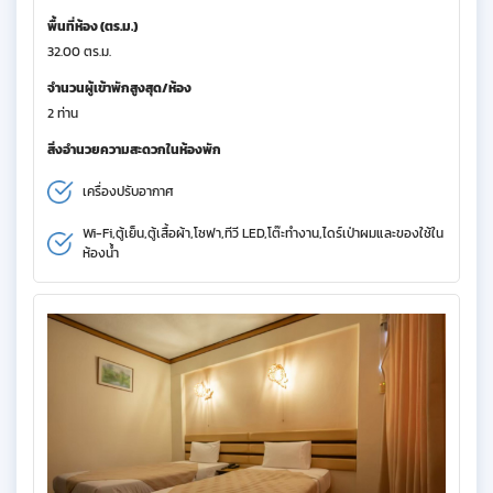
พื้นที่ห้อง (ตร.ม.)
32.00 ตร.ม.
จำนวนผู้เข้าพักสูงสุด/ห้อง
2 ท่าน
สิ่งอำนวยความสะดวกในห้องพัก
เครื่องปรับอากาศ
Wi-Fi,ตู้เย็น,ตู้เสื้อผ้า,โซฟา,ทีวี LED,โต๊ะทำงาน,ไดร์เป่าผมและของใช้ใน
ห้องน้ำ