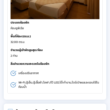
ประเภทห้องพัก
ห้องซูพีเรีย
พื้นที่ห้อง (ตร.ม.)
32.00 ตร.ม.
จำนวนผู้เข้าพักสูงสุด/ห้อง
2 ท่าน
สิ่งอำนวยความสะดวกในห้องพัก
เครื่องปรับอากาศ
Wi-Fi,ตู้เย็น,ตู้เสื้อผ้า,โซฟา,ทีวี LED,โต๊ะทำงาน,ไดร์เป่าผมและของใช้ใน
ห้องน้ำ