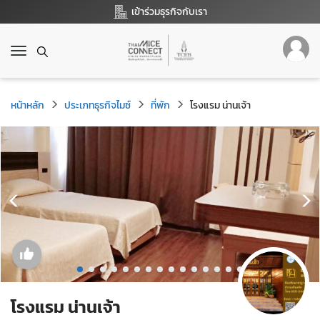
เข้าร่วมธุรกิจกับเรา
T
o
g
g
หน้าหลัก
ประเภทธุรกิจไมซ์
ที่พัก
โรงแรม น่านเจ้า
l
e
n
a
v
i
g
a
t
i
o
n
โรงแรม น่านเจ้า