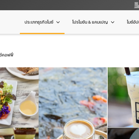
ประเภทธุรกิจไมซ์
โปรโมชัน & แคมเปญ
ไมซ์อั
ซ์คอฟฟี่