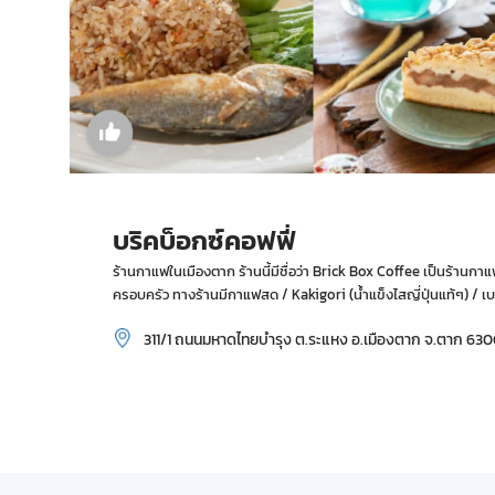
บริคบ็อกซ์คอฟฟี่
ร้านกาแฟในเมืองตาก ร้านนี้มีชื่อว่า Brick Box Coffee เป็นร้านก
ครอบครัว ทางร้านมีกาแฟสด / Kakigori (น้ำแข็งไสญี่ปุ่นแท้ๆ) / 
311/1 ถนนมหาดไทยบำรุง ต.ระแหง อ.เมืองตาก จ.ตาก 63