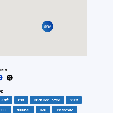
hare
ag
คาเฟ่
ตาก
Brick Box Coffee
กาแฟ
ขนม
ขนมหวาน
บิงซู
บรรยากาศดี