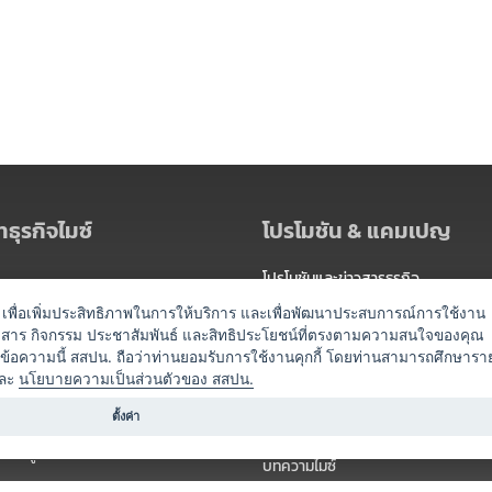
ธุรกิจไมซ์
โปรโมชัน & แคมเปญ
โปรโมชันและข่าวสารธุรกิจ
ัดงาน
แพ็กเกจ
es) เพื่อเพิ่มประสิทธิภาพในการให้บริการ และเพื่อพัฒนาประสบการณ์การใช้งาน
าวสาร กิจกรรม ประชาสัมพันธ์ และสิทธิประโยชน์ที่ตรงตามความสนใจของคุณ
 / นำเที่ยว
แคมเปญ
ดข้อความนี้ สสปน. ถือว่าท่านยอมรับการใช้งานคุกกี้ โดยท่านสามารถศึกษารา
ไมซ์อัปเดต
ละ
นโยบายความเป็นส่วนตัวของ สสปน.
อร์
ครื่องดื่ม
ตั้งค่า
ข่าวสารจากเรา
หรับผู้จัดงาน
บทความไมซ์