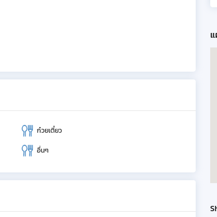
แผ
ก๋วยเตี๋ยว
อื่นๆ
S