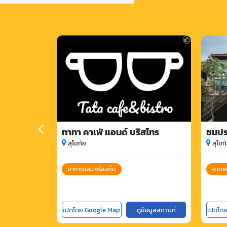
ทาทา คาเฟ่ แอนด์ บริสโทร
ชมปร
สุโขทัย
สุโขท
อาหารและเครื่องดื่ม
อาหาร
เปิดโดย Google Map
ดูข้อมูลสถานที่
เปิดโด