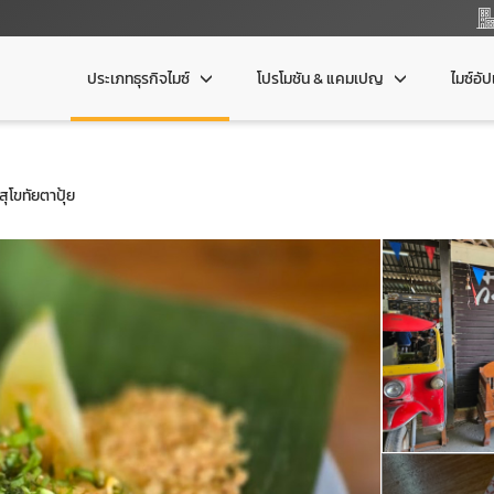
ประเภทธุรกิจไมซ์
โปรโมชัน & แคมเปญ
ไมซ์อั
สุโขทัยตาปุ้ย