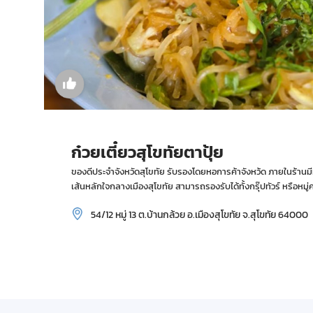
ก๋วยเตี๋ยวสุโขทัยตาปุ้ย
ของดีประจำจังหวัดสุโขทัย รับรองโดยหอการค้าจังหว้ด ภายในร้านมีที
เส้นหลักใจกลางเมืองสุโขทัย สามารถรองรับได้ทั้งกรุ๊ปทัวร์ หรือหมู่
54/12 หมู่ 13 ต.บ้านกล้วย อ.เมืองสุโขทัย จ.สุโขทัย 64000