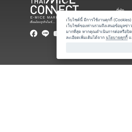
ที่พัก
สถานที่จ
เว็บไซต์นี้ มีการใช้งานคุกกี้ (Cooki
เว็บไซต์ของท่านรวมถึงเสนอข้อมูลข่
ท่องเที่ยว
มากที่สุด หากคุณดำเนินการต่อหรือปิ
ละเอียดเพิ่มเติมได้จาก
นโยบายคุกกี้
แ
ออแกไนเซ
อาหารและเ
บริการสำ
วิทยากร
หน่วยงานท
โชว์ / ก
ร้านค้า / 
โลจิสติกส
ธุรกิจบริก