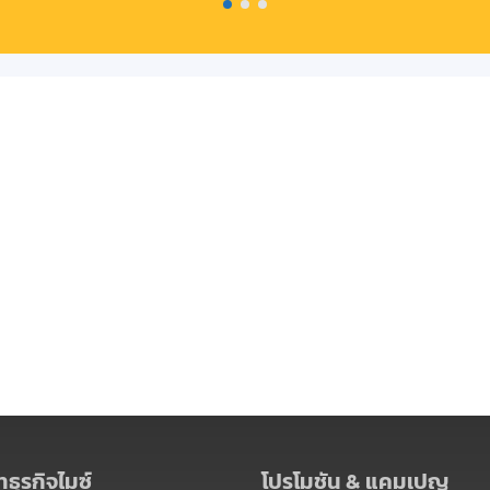
ธุรกิจไมซ์
โปรโมชัน & แคมเปญ