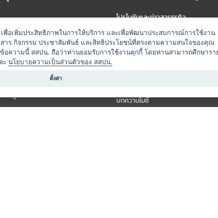
โปรโมชันและข่าวสารธุรกิจ
ัดงาน
แพ็กเกจ
es) เพื่อเพิ่มประสิทธิภาพในการให้บริการ และเพื่อพัฒนาประสบการณ์การใช้งาน
าวสาร กิจกรรม ประชาสัมพันธ์ และสิทธิประโยชน์ที่ตรงตามความสนใจของคุณ
 / นำเที่ยว
แคมเปญ
ดข้อความนี้ สสปน. ถือว่าท่านยอมรับการใช้งานคุกกี้ โดยท่านสามารถศึกษารา
ไมซ์อัปเดต
ละ
นโยบายความเป็นส่วนตัวของ สสปน.
อร์
ครื่องดื่ม
ตั้งค่า
ข่าวสารจากเรา
หรับผู้จัดงาน
บทความไมซ์
องค์ความรู้ไมซ์
ี่เกี่ยวข้อง (ภาครัฐ/สมาคม)
วิดีโอไมซ์
ารแสดง
กิจกรรมจากพันธมิตร
สินค้า
วางแผนการจัดงาน
์
ารอื่น ๆ