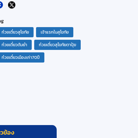
ag
ก๋วยเตี๋ยวสุโขทัย
เจ้าแรกในสุโขทัย
ก๋วยเตี๋ยวต้มยำ
ก๋วยเตี๋ยวสุโขทัยตาปุ้ย
ก๋วยเตี๋ยวเมืองเก่า70ปี
่ยวข้อง