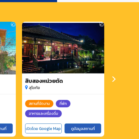
สิบสองหน่วยตัด
บ้านเรา รีส
สุโขทัย
สุโขทัย
สถานที่จัดงาน
ที่พัก
ที่พัก
อาห
อาหารและเครื่องดื่ม
านที่
เปิดโดย Google Map
ดูข้อมูลสถานที่
เปิดโดย Goog