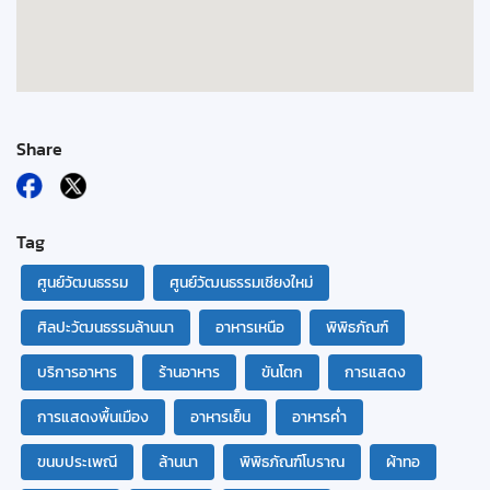
Share
Tag
ศูนย์วัฒนธรรม
ศูนย์วัฒนธรรมเชียงใหม่
ศิลปะวัฒนธรรมล้านนา
อาหารเหนือ
พิพิธภัณฑ์
บริการอาหาร
ร้านอาหาร
ขันโตก
การแสดง
การแสดงพื้นเมือง
อาหารเย็น
อาหารค่ำ
ขนบประเพณี
ล้านนา
พิพิธภัณฑ์โบราณ
ผ้าทอ