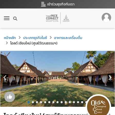
เข้าร่วมธุรกิจกับเรา
T
o
g
g
หน้าหลัก
ประเภทธุรกิจไมซ์
อาหารและเครื่องดื่ม
l
โอลด์ เชียงใหม่ (ศูนย์วัฒนธรรมฯ)
e
n
a
v
i
g
a
t
i
o
n