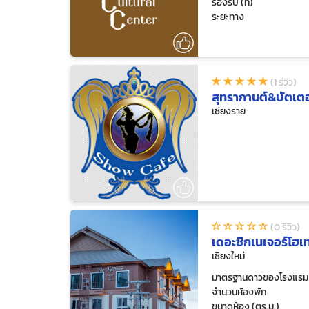
รองรับ (ที่)
ระยะทาง
(1 รีวิว)
สุทรากานต์&บัตเต
เชียงราย
(0 รีวิว)
เดอะซิกเนเจอร์โฮเ
เชียงใหม่
มาตรฐานดาวของโรงแรม
จำนวนห้องพัก
ขนาดห้อง (ตร.ม.)