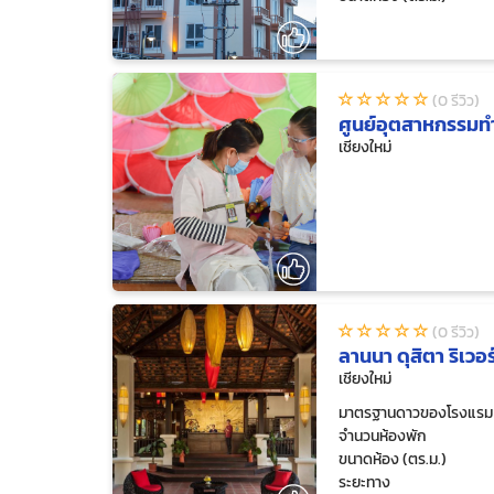
(0 รีวิว)
ศูนย์อุตสาหกรรมท
เชียงใหม่
(0 รีวิว)
ลานนา ดุสิตา ริเวอร์
เชียงใหม่
มาตรฐานดาวของโรงแรม
จำนวนห้องพัก
ขนาดห้อง (ตร.ม.)
ระยะทาง