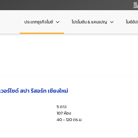
ประเภทธุรกิจไมซ์
โปรโมชัน & แคมเปญ
ไมซ์อั
วอร์ไซด์ สปา รีสอร์ท เชียงใหม่
5 ดาว
107 ห้อง
40 - 120 ตร.ม.