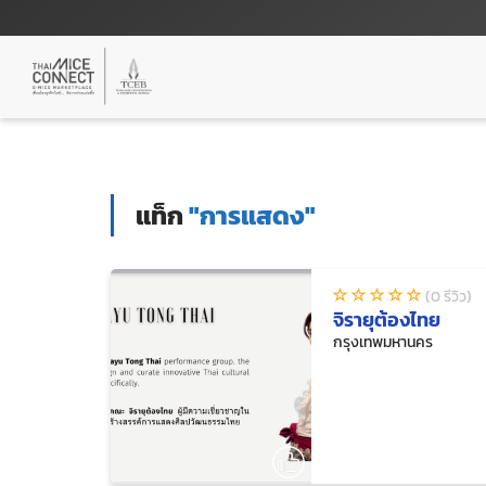
แท็ก
"การแสดง"
(0 รีวิว)
จิรายุต้องไทย
กรุงเทพมหานคร