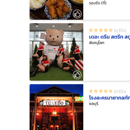
รองรับ (ที่)
(0 รีวิว)
เดอะ ดรีม สตรีท สต
พิษณุโลก
(0 รีวิว)
โรงละครมายากลทักซ
ชลบุรี