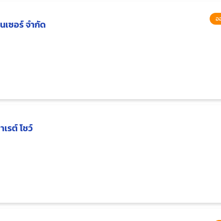
อ
นเซอร์ จำกัด
เรต์ โชว์