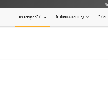
ประเภทธุรกิจไมซ์
โปรโมชัน & แคมเปญ
ไมซ์อั