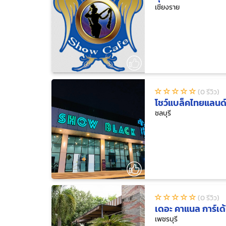
เชียงราย
(0 รีวิว)
โชว์แบล็คไทยแลนด
ชลบุรี
(0 รีวิว)
เดอะ คาแนล การ์เด้
เพชรบุรี