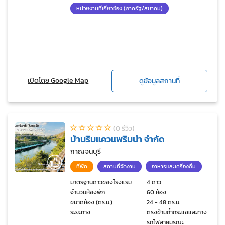
หน่วยงานที่เกี่ยวข้อง (ภาครัฐ/สมาคม)
เปิดโดย Google Map
ดูข้อมูลสถานที่
(0 รีวิว)
บ้านริมแควแพริมน้ำ จำกัด
กาญจนบุรี
ที่พัก
สถานที่จัดงาน
อาหารและเครื่องดื่ม
มาตรฐานดาวของโรงแรม
4 ดาว
จำนวนห้องพัก
60 ห้อง
ขนาดห้อง (ตร.ม.)
24 - 48 ตร.ม.
ระยะทาง
ตรงข้ามถ้ำกระแซและทาง
รถไฟสายมรณะ