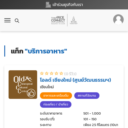
เข้าร่วมธุรกิจกับเรา
T
o
g
g
l
แท็ก
"บริการอาหาร"
e
n
a
v
(0 รีวิว)
i
โอลด์ เชียงใหม่ (ศูนย์วัฒนธรรมฯ)
g
a
เชียงใหม่
t
อาหารและเครื่องดื่ม
สถานที่จัดงาน
i
o
ท่องเที่ยว / นำเที่ยว
n
ระดับราคาอาหาร
501 - 1,000
รองรับ (ที่)
101 - 150
ระยะทาง
เพียง 2.5 กิโลเมตร (10นาที)