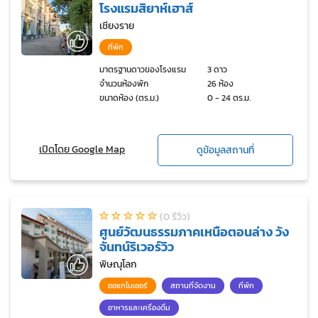
โรงแรมสิยาห์เฮาส์
เชียงราย
ที่พัก
มาตรฐานดาวของโรงแรม
3 ดาว
จำนวนห้องพัก
26 ห้อง
ขนาดห้อง (ตร.ม.)
0 - 24 ตร.ม.
เปิดโดย Google Map
ดูข้อมูลสถานที่
(0 รีวิว)
ศูนย์วัฒนธรรมภาคเหนือตอนล่าง วัง
จันทน์ริเวอร์วิว
พิษณุโลก
ออแกไนเซอร์
สถานที่จัดงาน
ที่พัก
อาหารและเครื่องดื่ม