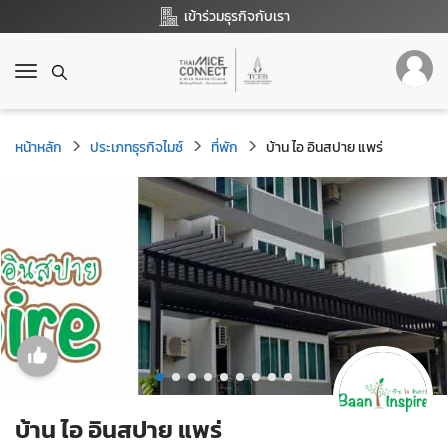
เข้าร่วมธุรกิจกับเรา
T
o
g
g
หน้าหลัก
ประเภทธุรกิจไมซ์
ที่พัก
บ้าน ไอ อินสปาย แพร่
l
e
n
a
v
i
g
a
t
i
o
n
บ้าน ไอ อินสปาย แพร่