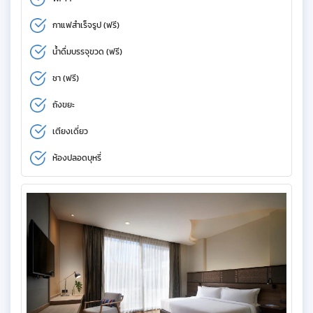
กาแฟสำเร็จรูป (ฟรี)
น้ำดื่มบรรจุขวด (ฟรี)
ชา (ฟรี)
ถังขยะ
เตียงเดี่ยว
ห้องปลอดบุหรี่