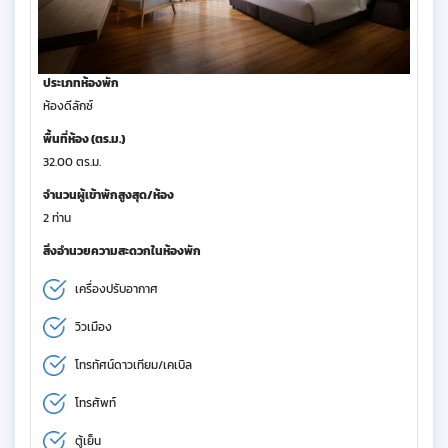
ประเภทห้องพัก
ห้องดีลักซ์
พื้นที่ห้อง (ตร.ม.)
32.00 ตร.ม.
จำนวนผู้เข้าพักสูงสุด/ห้อง
2 ท่าน
สิ่งอำนวยความสะดวกในห้องพัก
เครื่องปรับอากาศ
วิวเมือง
โทรทัศน์ดาวเทียม/เคเบิล
โทรศัพท์
ตู้เย็น