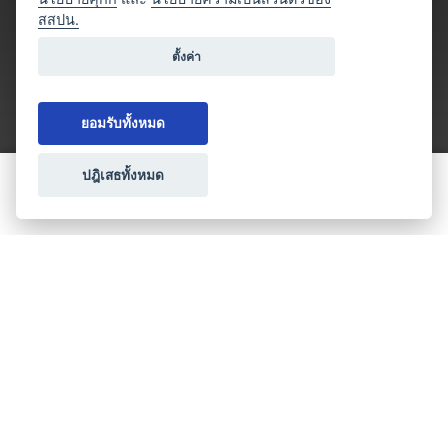
สสปน.
ตั้งค่า
ยอมรับทั้งหมด
ปฎิเสธทั้งหมด
ขอใบเสนอราคา
ประเภทธุรกิจไมซ์
โปรโมชัน & แคมเปญ
ไมซ์อัปเดต
วางแผนการจัดงาน