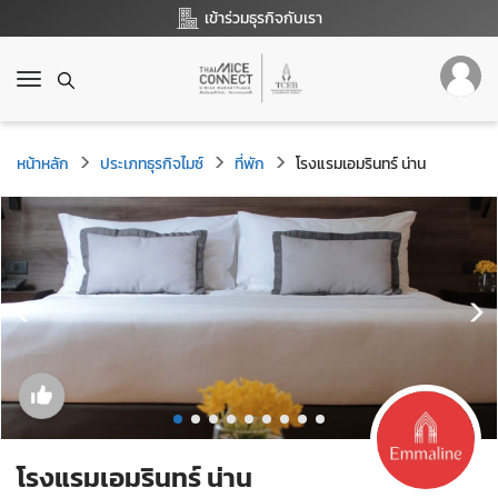
เข้าร่วมธุรกิจกับเรา
T
o
g
g
หน้าหลัก
ประเภทธุรกิจไมซ์
ที่พัก
โรงแรมเอมรินทร์ น่าน
l
e
n
a
v
i
g
a
t
i
o
n
โรงแรมเอมรินทร์ น่าน