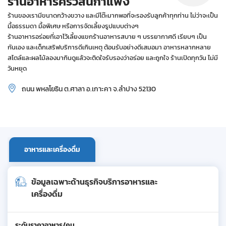
ร้านอาหารครัวสันกำแพง
ร้านของเรามีขนาดกว้างขวาง และมีโต๊ะมากพอที่จะรองรับลูกค้าทุกท่าน ไม่ว่าจะเป็น
มื้อธรรมดา มื้อพิเศษ หรือการจัดเลี้ยงรูปแบบต่างๆ
ร้านอาหารอร่อยที่เอาไว้เลี้ยงแขกร้านอาหารสบาย ๆ บรรยากาศดี เรียบๆ เป็น
กันเอง และเด็กเสริฟบริการดีเกินเหตุ ต้อนรับอย่างดีเสมอมา อาหารหลากหลาย
สไตล์และผลไม้ลองมากินดูแล้วจะติดใจรับรองว่าอร่อย และถูกใจ ร้านเปิดทุกวัน ไม่มี
วันหยุด
ถนน พหลโยธิน ต.ศาลา อ.เกาะคา จ.ลำปาง 52130
อาหารและเครื่องดื่ม
ข้อมูลเฉพาะด้านธุรกิจบริการอาหารและ
เครื่องดื่ม
ระดับราคาอาหาร/คน