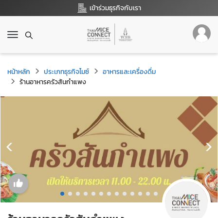
เข้าร่วมธุรกิจกับเรา
T
o
g
g
หน้าหลัก
ประเภทธุรกิจไมซ์
อาหารและเครื่องดื่ม
l
ร้านอาหารครัวสันกำแพง
e
n
a
v
i
g
a
t
i
o
n