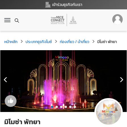
เข้าร่วมธุรกิจกับเรา
T
o
g
g
หน้าหลัก
ประเภทธุรกิจไมซ์
ท่องเที่ยว / นำเที่ยว
มิโมซ่า พัทยา
l
e
n
a
v
i
g
a
t
i
o
n
มิโมซ่า พัทยา