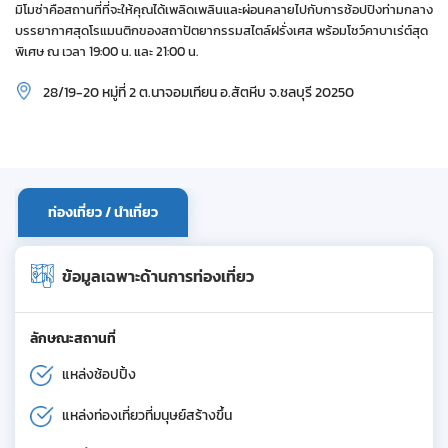
มิโมซ่าคือสถานที่ที่จะให้คุณได้เพลิดเพลินและผ่อนคลายไปกับการช้อปปิงท่ามกลาง
บรรยากาศสุดโรแมนติกของสถาปัตยากรรมสไตล์ฝรั่งเศส พร้อมโชว์คาบาเร่ต์สุด
พิเศษ ณ เวลา 19:00 น. และ 21:00 น.
28/19-20 หมู่ที่ 2 ต.นาจอมเทียน อ.สัตหีบ จ.ชลบุรี 20250
ท่องเที่ยว / นำเที่ยว
ข้อมูลเฉพาะด้านการท่องเที่ยว
ลักษณะสถานที่
แหล่งช้อปปิ้ง
แหล่งท่องเที่ยวที่มนุษย์สร้างขึ้น