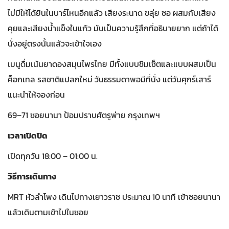
ไม่มีให้ได้ยินในบาร์ไหนอีกแล้ว เสียงระนาด ขลุ่ย ซอ ผสมกับเสียง
คุยและเสียงน้ำแข็งในแก้ว มันเป็นความรู้สึกที่อธิบายยาก แต่ถ้าได้
นั่งอยู่ตรงนั้นแล้วจะเข้าใจเอง
เมนูดื่มเน้นยาดองสมุนไพรไทย มีทั้งแบบชิมเซ็ตและแบบผสมเป็น
ค็อกเทล รสชาติแปลกใหม่ วันธรรมดาพอมีที่นั่ง แต่วันศุกร์เสาร์
แนะนำให้จองก่อน
69–71 ซอยนานา ป้อมปราบศัตรูพ่าย กรุงเทพฯ
เวลาเปิดปิด
เปิดทุกวัน 18:00 – 01:00 น.
วิธีการเดินทาง
MRT หัวลำโพง เดินไปทางเยาวราช ประมาณ 10 นาที เข้าซอยนานา
แล้วเดินตามเข้าไปในซอย