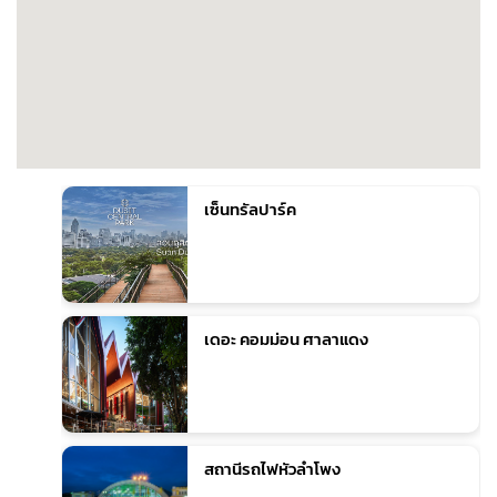
เซ็นทรัลปาร์ค
1
เดอะ คอมม่อน ศาลาแดง
2
สถานีรถไฟหัวลำโพง