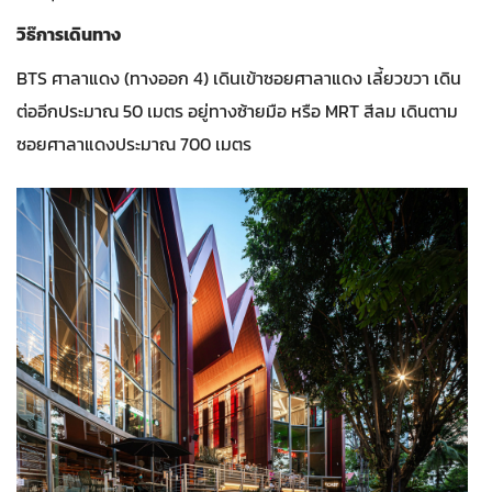
วิธ๊การเดินทาง
BTS ศาลาแดง (ทางออก 4) เดินเข้าซอยศาลาแดง เลี้ยวขวา เดิน
ต่ออีกประมาณ 50 เมตร อยู่ทางซ้ายมือ หรือ MRT สีลม เดินตาม
ซอยศาลาแดงประมาณ 700 เมตร