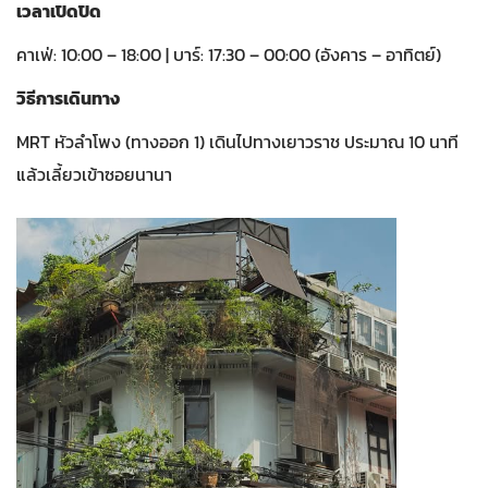
เวลาเปิดปิด
คาเฟ่: 10:00 – 18:00 | บาร์: 17:30 – 00:00 (อังคาร – อาทิตย์)
วิธีการเดินทาง
MRT หัวลำโพง (ทางออก 1) เดินไปทางเยาวราช ประมาณ 10 นาที
แล้วเลี้ยวเข้าซอยนานา