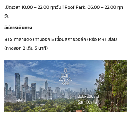
เปิดเวลา 10:00 – 22:00 ทุกวัน | Roof Park: 06:00 – 22:00 ทุก
วัน
วิธีการเดินทาง
BTS ศาลาแดง (ทางออก 5 เชื่อมสกายวอล์ก) หรือ MRT สีลม
(ทางออก 2 เดิน 5 นาที)