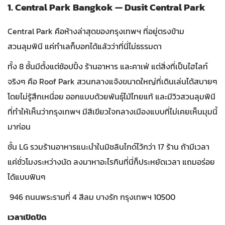
1. Central Park Bangkok — Dusit Central Park
Central Park คือห้างล่าสุดของกรุงเทพฯ ที่อยู่ตรงข้าม
สวนลุมพินี แค่ทำเลก็บอกได้แล้วว่าที่นี่ไม่ธรรมดา
ทั้ง 8 ชั้นมีตั้งแต่ช้อปปิ้ง ร้านอาหาร และคาเฟ่ แต่สิ่งที่เป็นไฮไลท์
จริงๆ คือ Roof Park สวนกลางแจ้งขนาดใหญ่ที่เดินเล่นได้สบายๆ
โดยไม่รู้สึกเหนื่อย ออกแบบด้วยพันธุ์ไม้ไทยแท้ และมีวิวสวนลุมพินี
ที่ทำให้เห็นว่ากรุงเทพฯ มีสีเขียวใจกลางเมืองแบบที่ไม่เคยเห็นมุมนี้
มาก่อน
ชั้น LG รวมร้านอาหารแนะนำในมิชลินไกด์ไว้กว่า 17 ร้าน ถ้ามีเวลา
แค่ชั่วโมงระหว่างนัด ลงมาหาอะไรกินที่นี่ก็ประหยัดเวลา แถมอร่อย
ได้แบบฟินๆ
946 ถนนพระรามที่ 4 สีลม บางรัก กรุงเทพฯ 10500
เวลาเปิดปิด