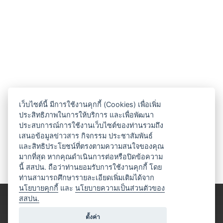
เว็บไซต์นี้ มีการใช้งานคุกกี้ (Cookies) เพื่อเพิ่ม
ประสิทธิภาพในการให้บริการ และเพื่อพัฒนา
ประสบการณ์การใช้งานเว็บไซต์ของท่านรวมถึง
เสนอข้อมูลข่าวสาร กิจกรรม ประชาสัมพันธ์
และสิทธิประโยชน์ที่ตรงตามความสนใจของคุณ
มากที่สุด หากคุณดำเนินการต่อหรือปิดข้อความ
นี้ สสปน. ถือว่าท่านยอมรับการใช้งานคุกกี้ โดย
ท่านสามารถศึกษารายละเอียดเพิ่มเติมได้จาก
นโยบายคุกกี้
และ
นโยบายความเป็นส่วนตัวของ
สสปน.
ตั้งค่า