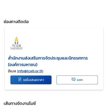
ช่องทางติดต่อ
สำนักงานส่งเสริมการจัดประชุมและนิทรรศการ
(องค์การมหาชน)
อีเมล
info@tceb.or.th
ขอใบเสนอราคา
แชท
เส้นทางจัดงานไมซ์