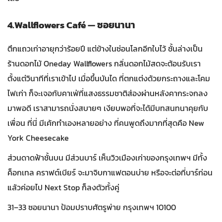
4.Wallflowers Café — ซอยนานา
ตึกแถวเก่าอายุกว่าร้อยปี แต่ข้างในซ่อนโลกอีกใบไว้
ชั้นล่างเป็น
ร้านดอกไม้ Oneday Wallflowers กลิ่นดอกไม้สดจะต้อนรับเรา
ตั้งแต่วินาทีที่เราเข้าไป เมื่อขึ้นบันได ที่ตกแต่งด้วยกระถางและโคม
ไฟเก่า ก็จะเจอกับคาเฟ่ที่แสงธรรมชาติส่องผ่านหลังคากระจกลง
มาพอดี เราสามารถนั่งสบายๆ เงียบพอที่จะได้มีบทสนทนาคุยกับ
เพื่อน ที่นี่ มีเค้กทำเองหลายอย่าง ที่คนพูดถึงมากที่สุดคือ New
York Cheesecake
ส่วนดาดฟ้าชั้นบน มีส่วนบาร์ เห็นวิวเมืองเก่าของกรุงเทพฯ มีทั้ง
ค็อกเทล คราฟต์เบียร์ จะมาจิบกาแฟตอนบ่าย หรือจะต่อที่บาร์ก่อน
แล้วค่อยไป Next Stop ก็ลงตัวทั้งคู่
31–33 ซอยนานา ป้อมปราบศัตรูพ่าย กรุงเทพฯ 10100