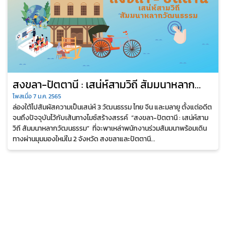
สงขลา-ปัตตานี : เสน่ห์สามวิถี สัมมนาหลาก
วัฒนธรรม
โพสเมื่อ 7 ม.ค. 2565
ล่องใต้ไปสัมผัสความเป็นเสน่ห์ 3 วัฒนธรรม ไทย จีน และมลายู ตั้งแต่อดีต
จนถึงปัจจุบันไว้กับเส้นทางไมซ์สร้างสรรค์ “สงขลา-ปัตตานี : เสน่ห์สาม
วิถี สัมมนาหลากวัฒนธรรม” ที่จะพาเหล่าพนักงานร่วมสัมมนาพร้อมเดิน
ทางผ่านมุมมองใหม่ใน 2 จังหวัด สงขลาและปัตตานี...