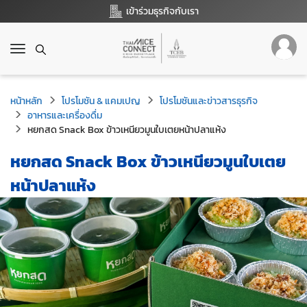
เข้าร่วมธุรกิจกับเรา
T
o
g
g
หน้าหลัก
โปรโมชัน & แคมเปญ
โปรโมชันและข่าวสารธุรกิจ
l
อาหารและเครื่องดื่ม
e
หยกสด Snack Box ข้าวเหนียวมูนใบเตยหน้าปลาแห้ง
n
a
หยกสด Snack Box ข้าวเหนียวมูนใบเตย
v
i
หน้าปลาแห้ง
g
a
t
i
o
n