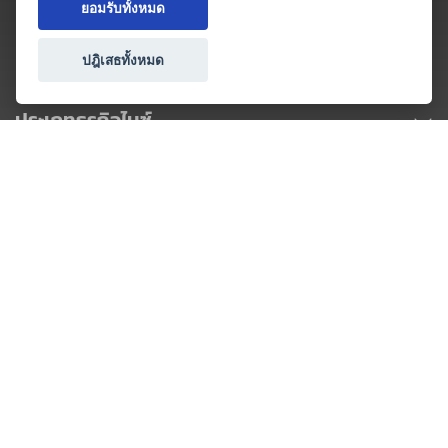
ยอมรับทั้งหมด
ปฎิเสธทั้งหมด
ประเภทธุรกิจไมซ์
โปรโมชัน & แคมเปญ
ไมซ์อัปเดต
วางแผนการจัดงาน
เข้าร่วมธุรกิจกับเรา
เกี่ยวกับเรา
ติดต่อ