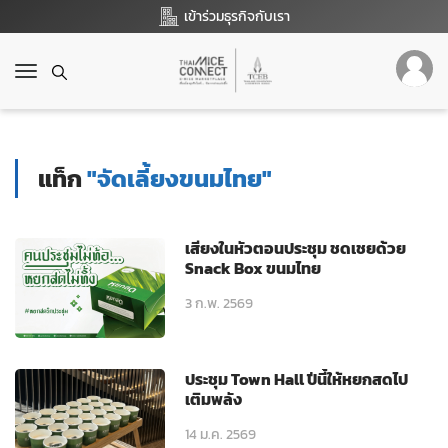
เข้าร่วมธุรกิจกับเรา
T
o
g
g
l
แท็ก
"จัดเลี้ยงขนมไทย"
e
n
a
v
เสียงในหัวตอนประชุม ชดเชยด้วย
i
Snack Box ขนมไทย
g
3 ก.พ. 2569
a
t
i
o
ประชุม Town Hall ปีนี้ให้หยกสดไป
n
เติมพลัง
14 ม.ค. 2569