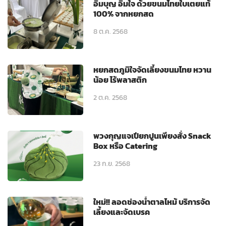
อิ่มบุญ อิ่มใจ ด้วยขนมไทยใบเตยแท้
100% จากหยกสด
8 ต.ค. 2568
หยกสดภูมิใจจัดเลี้ยงขนมไทย หวาน
น้อย ไร้พลาสติก
2 ต.ค. 2568
พวงกุญแจเปียกปูนเพียงสั่ง Snack
Box หรือ Catering
23 ก.ย. 2568
ใหม่!! ลอดช่องน้ำตาลไหม้ บริการจัด
เลี้ยงและจัดเบรค