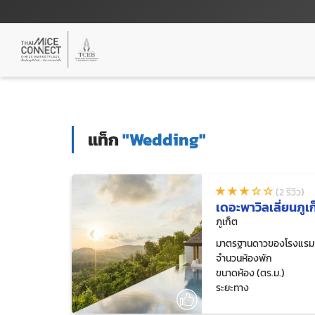
แท็ก
"Wedding"
(2 รีวิว)
เดอะพาวิลเลี่ยนภูเ
ภูเก็ต
มาตรฐานดาวของโรงแรม
จำนวนห้องพัก
ขนาดห้อง (ตร.ม.)
ระยะทาง