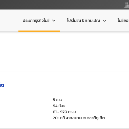
ประเภทธุรกิจไมซ์
โปรโมชัน & แคมเปญ
ไมซ์อั
ก็ต
5 ดาว
94 ห้อง
81 - 970 ตร.ม.
20 นาที จากสนามนานาชาติภูเก็ต