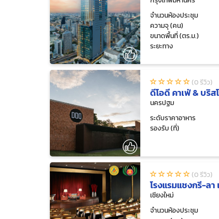
กรุงเทพมหานคร
จำนวนห้องประชุม
ความจุ (คน)
ขนาดพื้นที่ (ตร.ม.)
ระยะทาง
(0 รีวิว)
ดีโอดี คาเฟ่ & บริส
นครปฐม
ระดับราคาอาหาร
รองรับ (ที่)
(0 รีวิว)
โรงแรมแชงกรี-ลา เ
เชียงใหม่
จำนวนห้องประชุม