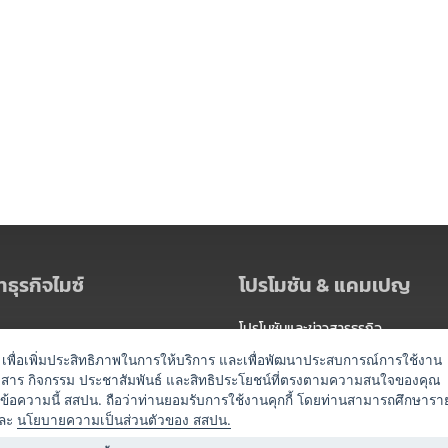
ธุรกิจไมซ์
โปรโมชัน & แคมเปญ
โปรโมชันและข่าวสารธุรกิจ
ัดงาน
แพ็กเกจ
es) เพื่อเพิ่มประสิทธิภาพในการให้บริการ และเพื่อพัฒนาประสบการณ์การใช้งาน
าวสาร กิจกรรม ประชาสัมพันธ์ และสิทธิประโยชน์ที่ตรงตามความสนใจของคุณ
 / นำเที่ยว
แคมเปญ
ดข้อความนี้ สสปน. ถือว่าท่านยอมรับการใช้งานคุกกี้ โดยท่านสามารถศึกษารา
ไมซ์อัปเดต
ละ
นโยบายความเป็นส่วนตัวของ สสปน.
อร์