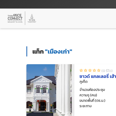
แท็ก
"เมืองเก่า"
(0 รีวิว)
ซาวด์ แกลเลอรี่ เฮ้า
ภูเก็ต
จำนวนห้องประชุม
ความจุ (คน)
ขนาดพื้นที่ (ตร.ม.)
ระยะทาง