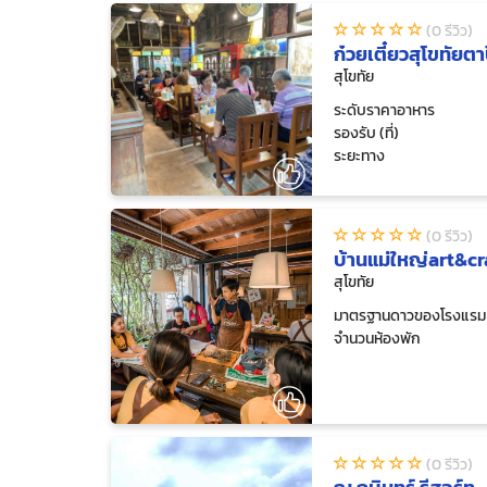
(0 รีวิว)
ก๋วยเตี๋ยวสุโขทัยตาป
สุโขทัย
ระดับราคาอาหาร
รองรับ (ที่)
ระยะทาง
(0 รีวิว)
บ้านแม่ใหญ่art&cr
สุโขทัย
มาตรฐานดาวของโรงแรม
จำนวนห้องพัก
(0 รีวิว)