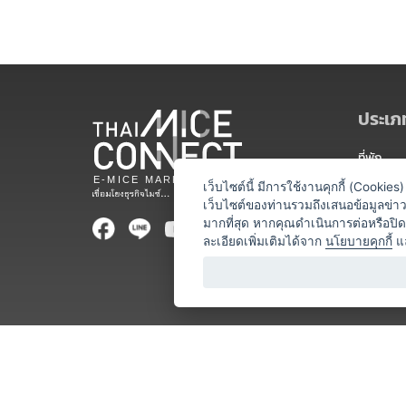
ประเภท
ที่พัก
สถานที่จ
เว็บไซต์นี้ มีการใช้งานคุกกี้ (Cooki
เว็บไซต์ของท่านรวมถึงเสนอข้อมูลข่
ท่องเที่ยว
มากที่สุด หากคุณดำเนินการต่อหรือปิ
ละเอียดเพิ่มเติมได้จาก
นโยบายคุกกี้
แ
ออแกไนเซ
อาหารและเ
บริการสำ
วิทยากร
หน่วยงานท
โชว์ / ก