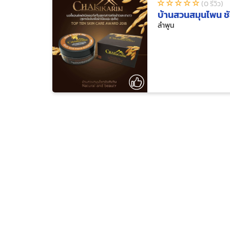
(0 รีวิว)
บ้านสวนสมุนไพน ชั
ลำพูน