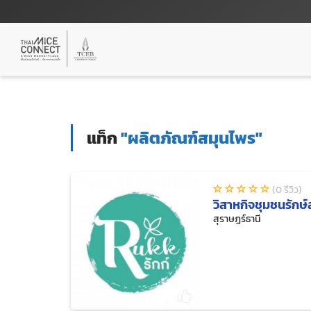
แท็ก
"ผลิตภัณฑ์สมุนไพร"
(0 รีวิว)
วิสาหกิจชุมชนรัก
สุราษฎร์ธานี