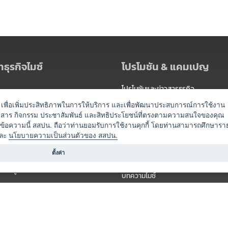
ธุรกิจไมซ์
โปรโมชัน & แคมเปญ
โปรโมชันและข่าวสารธุรกิจ
ัดงาน
แพ็กเกจ
es) เพื่อเพิ่มประสิทธิภาพในการให้บริการ และเพื่อพัฒนาประสบการณ์การใช้งาน
าวสาร กิจกรรม ประชาสัมพันธ์ และสิทธิประโยชน์ที่ตรงตามความสนใจของคุณ
 / นำเที่ยว
แคมเปญ
ดข้อความนี้ สสปน. ถือว่าท่านยอมรับการใช้งานคุกกี้ โดยท่านสามารถศึกษารา
ไมซ์อัปเดต
ละ
นโยบายความเป็นส่วนตัวของ สสปน.
อร์
ครื่องดื่ม
ตั้งค่า
ข่าวสารจากเรา
หรับผู้จัดงาน
บทความไมซ์
องค์ความรู้ไมซ์
ี่เกี่ยวข้อง (ภาครัฐ/สมาคม)
วิดีโอไมซ์
ารแสดง
กิจกรรมจากพันธมิตร