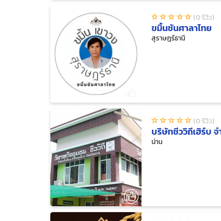
(0 รีวิว)
ขมิ้นชันศาลาไทย
สุราษฎร์ธานี
(0 รีวิว)
บริษัทชีววิถีเฮิร์บ จ
น่าน