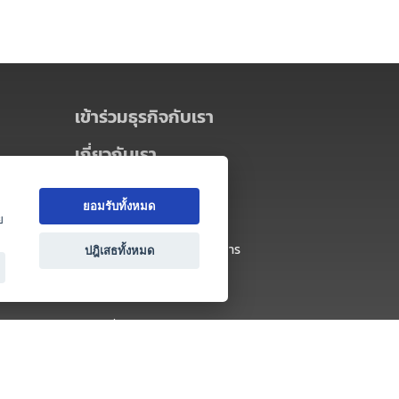
เข้าร่วมธุรกิจกับเรา
เกี่ยวกับเรา
เกี่ยวกับ Thai MICE Connect
ยอมรับทั้งหมด
นโยบายความเป็นส่วนตัว
ย
ข้อตกลง และเงื่อนไขการใช้บริการ
ปฎิเสธทั้งหมด
ติดต่อ
คำถามที่พบบ่อย
ติดต่อเรา