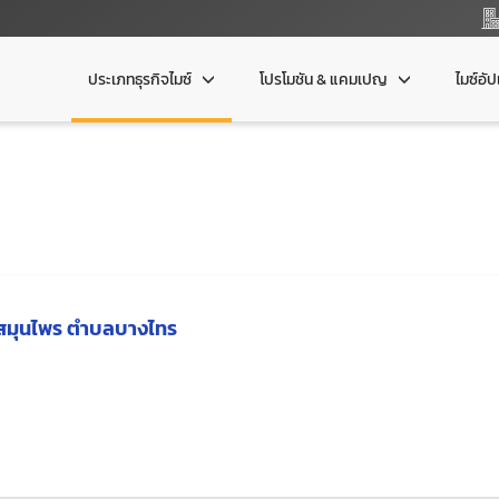
ประเภทธุรกิจไมซ์
โปรโมชัน & แคมเปญ
ไมซ์อั
ษ์สมุนไพร ตำบลบางไทร