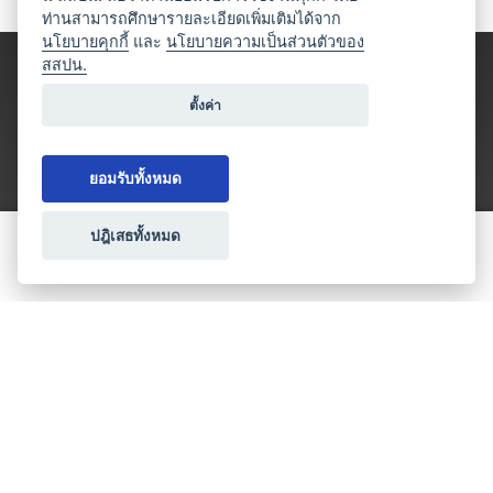
ท่านสามารถศึกษารายละเอียดเพิ่มเติมได้จาก
นโยบายคุกกี้
และ
นโยบายความเป็นส่วนตัวของ
สสปน.
ตั้งค่า
ยอมรับทั้งหมด
ปฎิเสธทั้งหมด
ขอใบเสนอราคา
ประเภทธุรกิจไมซ์
โปรโมชัน & แคมเปญ
ไมซ์อัปเดต
วางแผนการจัดงาน