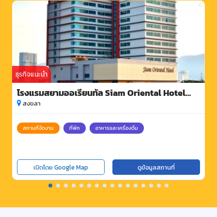
ธุรกิจแนะนำ
โรงแรมสยามออเรียนทัล Siam Oriental Hotel
Hatyai
สงขลา
สถานที่จัดงาน
ที่พัก
อาหารและเครื่องดื่ม
เปิดโดย Google Map
ดูข้อมูลสถานที่