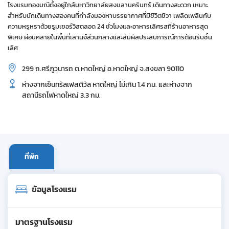
โรงแรมทองมณีตั้งอยู่ใกล้มหาวิทยาลัยสงขลานครินทร์ เดินทางสะดวก เหมาะ
สำหรับนักเดินทางสองคนที่กำลังมองหาบรรยากาศที่มีชีวิตชีวา เพลิดเพลินกับ
ความหรูหราด้วยรูมเซอร์วิสตลอด 24 ชั่วโมงและอาหารเลิศรสที่ร้านอาหารสุด
พิเศษ ผ่อนคลายในพื้นที่เลานจ์ส่วนกลางและสัมผัสประสบการณ์การต้อนรับชั้น
เลิศ
299 ถ.ศรีภูวนารถ ต.หาดใหญ่ อ.หาดใหญ่ จ.สงขลา 90110
ห่างจากเซ็นทรัลเฟสติวัล หาดใหญ่ ไม่เกิน 1.4 กม. และห่างจาก
สถานีรถไฟหาดใหญ่ 3.3 กม.
ที่พัก
ข้อมูลโรงแรม
มาตรฐานโรงแรม