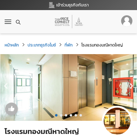
เข้าร่วมธุรกิจกับเรา
T
o
g
g
หน้าหลัก
ประเภทธุรกิจไมซ์
ที่พัก
โรงแรมทองมณีหาดใหญ่
l
e
n
a
v
i
g
a
t
i
o
n
โรงแรมทองมณีหาดใหญ่