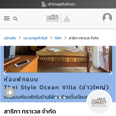
เข้าร่วมธุรกิจกับเรา
T
o
g
g
หน้าหลัก
ประเภทธุรกิจไมซ์
ที่พัก
สาริกา ทราเวล จำกัด
l
e
n
a
v
i
g
a
t
i
o
n
สาริกา ทราเวล จำกัด