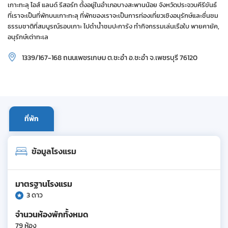
เกาะทะลุ ไอส์ แลนด์ รีสอร์ท ตั้งอยู่ในอำเภอบางสะพานน้อย จังหวัดประจวบคีรีขันธ์
ที่เราจะเป็นที่พักบนเกาะทะลุ ที่พักของเราจะเป็นการท่องเที่ยวเชิงอนุรักษ์และชื่นชม
ธรรมชาติที่สมบูรณ์รอบเกาะ ไปดำน้ำชมปะการัง ทำกิจกรรมเล่นเรือใบ พายคายัค,
อนุรักษ์เต่าทะเล
1339/167-168 ถนนเพชรเกษม ต.ชะอำ อ.ชะอำ จ.เพชรบุรี 76120
ที่พัก
ข้อมูลโรงแรม
มาตรฐานโรงแรม
3 ดาว
จำนวนห้องพักทั้งหมด
79 ห้อง