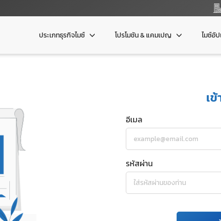
ประเภทธุรกิจไมซ์
โปรโมชัน & แคมเปญ
ไมซ์อั
เข้
อีเมล
รหัสผ่าน