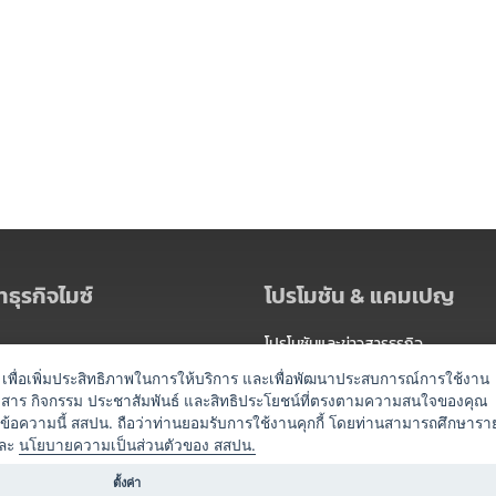
ธุรกิจไมซ์
โปรโมชัน & แคมเปญ
โปรโมชันและข่าวสารธุรกิจ
ัดงาน
แพ็กเกจ
es) เพื่อเพิ่มประสิทธิภาพในการให้บริการ และเพื่อพัฒนาประสบการณ์การใช้งาน
าวสาร กิจกรรม ประชาสัมพันธ์ และสิทธิประโยชน์ที่ตรงตามความสนใจของคุณ
 / นำเที่ยว
แคมเปญ
ดข้อความนี้ สสปน. ถือว่าท่านยอมรับการใช้งานคุกกี้ โดยท่านสามารถศึกษารา
ไมซ์อัปเดต
ละ
นโยบายความเป็นส่วนตัวของ สสปน.
อร์
ครื่องดื่ม
ตั้งค่า