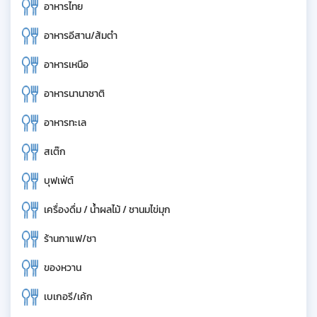
อาหารไทย
อาหารอีสาน/ส้มตำ
อาหารเหนือ
อาหารนานาชาติ
อาหารทะเล
สเต๊ก
บุฟเฟ่ต์
เครื่องดื่ม / น้ำผลไม้ / ชานมไข่มุก
ร้านกาแฟ/ชา
ของหวาน
เบเกอรี/เค้ก