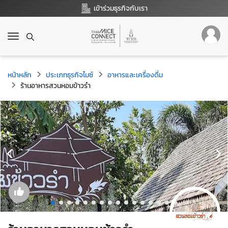
เข้าร่วมธุรกิจกับเรา
T
o
g
g
หน้าหลัก
ประเภทธุรกิจไมซ์
อาหารและเครื่องดื่ม
l
ร้านอาหารสวนหอมข้าวรำ
e
n
a
v
i
g
a
t
i
o
n