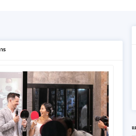
การ
แผ