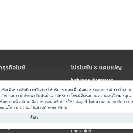
ธุรกิจไมซ์
โปรโมชัน & แคมเปญ
โปรโมชันและข่าวสารธุรกิจ
ัดงาน
แพ็กเกจ
es) เพื่อเพิ่มประสิทธิภาพในการให้บริการ และเพื่อพัฒนาประสบการณ์การใช้งาน
าวสาร กิจกรรม ประชาสัมพันธ์ และสิทธิประโยชน์ที่ตรงตามความสนใจของคุณ
 / นำเที่ยว
แคมเปญ
ดข้อความนี้ สสปน. ถือว่าท่านยอมรับการใช้งานคุกกี้ โดยท่านสามารถศึกษารา
ไมซ์อัปเดต
ละ
นโยบายความเป็นส่วนตัวของ สสปน.
อร์
ครื่องดื่ม
ตั้งค่า
ข่าวสารจากเรา
หรับผู้จัดงาน
บทความไมซ์