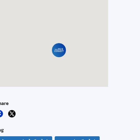
hare
ag