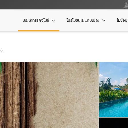
ประเภทธุรกิจไมซ์
โปรโมชัน & แคมเปญ
ไมซ์อั
ิว