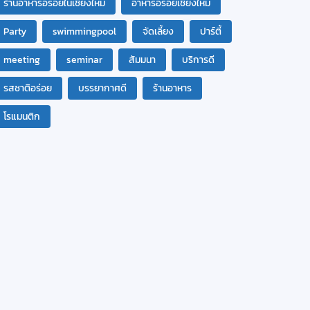
ร้านอาหารอร่อยในเชียงใหม่
อาหารอร่อยเชียงใหม่
Party
swimmingpool
จัดเลี้ยง
ปาร์ตี้
meeting
seminar
สัมมนา
บริการดี
รสชาติอร่อย
บรรยากาศดี
ร้านอาหาร
โรแมนติก