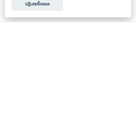
ปฎิเสธทั้งหมด
ขอใบเสนอราคา
ประเภทธุรกิจไมซ์
โปรโมชัน & แคมเปญ
ไมซ์อัปเดต
วางแผนการจัดงาน
เข้าร่วมธุรกิจกับเรา
เกี่ยวกับเรา
ติดต่อ