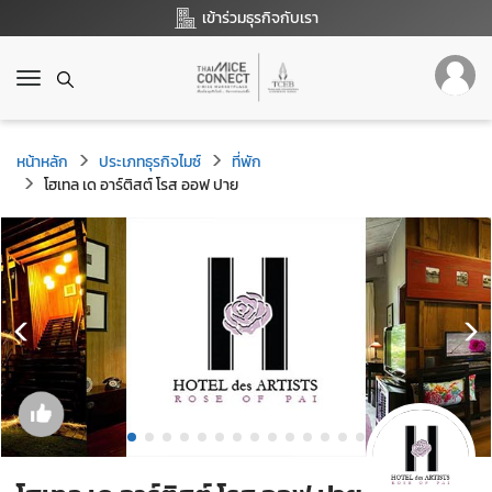
เข้าร่วมธุรกิจกับเรา
T
o
g
g
หน้าหลัก
ประเภทธุรกิจไมซ์
ที่พัก
l
โฮเทล เด อาร์ติสต์ โรส ออฟ ปาย
e
n
a
v
i
g
a
t
i
o
n