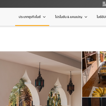
ประเภทธุรกิจไมซ์
โปรโมชัน & แคมเปญ
ไมซ์อั