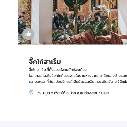
จิ๊กโก๋ฮาเร็ม
จิ๊กโก๋ฮาเร็ม ที่ตั้งของสังคมนักท่องเที่ยว
โฮสเทลสไตล์โมร็อกโกที่สวยงามในปายห่างจากสถานีขนส่งปายและถ
ความสะดวกที่ทันสมัยบริการที่เป็นมิตรและอินเทอร์เน็ตไร้สาย 50m
761 หมู่8 ต.เวียงใต้ อ.ปาย จ.แม่ฮ่องสอน 58130