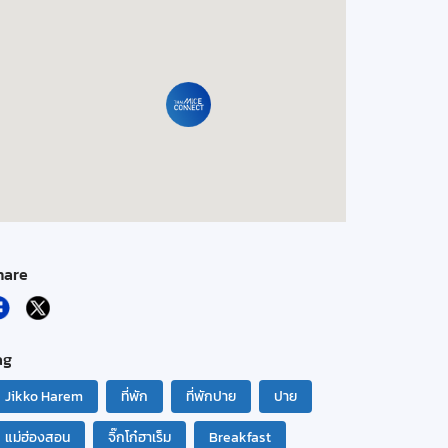
hare
ag
Jikko Harem
ที่พัก
ที่พักปาย
ปาย
แม่ฮ่องสอน
จิ๊กโก๋ฮาเร็ม
Breakfast