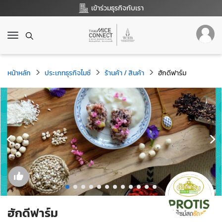
เข้าร่วมธุรกิจกับเรา
T
o
g
g
หน้าหลัก
ประเภทธุรกิจไมซ์
ร้านค้า / สินค้า
ฮักดีฟาร์ม
l
e
n
a
v
i
g
a
t
i
o
n
ฮักดีฟาร์ม