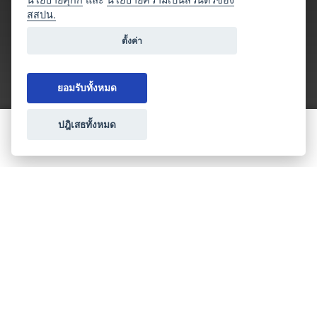
สสปน.
ตั้งค่า
ยอมรับทั้งหมด
ปฎิเสธทั้งหมด
ขอใบเสนอราคา
ประเภทธุรกิจไมซ์
โปรโมชัน & แคมเปญ
ไมซ์อัปเดต
วางแผนการจัดงาน