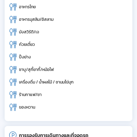
อาหารไทย
อาหารมุสลิม/อิสลาม
มังสวิรัติ/เจ
ก๋วยเตี๋ยว
ปิ้งย่าง
ชาบู/สุกี้ยากี้/หม้อไฟ
เครื่องดื่ม / น้ำผลไม้ / ชานมไข่มุก
ร้านกาแฟ/ชา
ของหวาน
การรองรับการเดินทางและที่จอดรถ