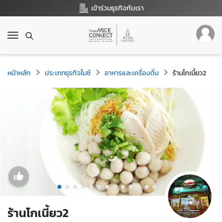
เข้าร่วมธุรกิจกับเรา
T
o
g
g
หน้าหลัก
ประเภทธุรกิจไมซ์
อาหารและเครื่องดื่ม
ร้านโกเนี้ยว2
l
e
n
a
v
i
g
a
t
i
o
n
ร้านโกเนี้ยว2