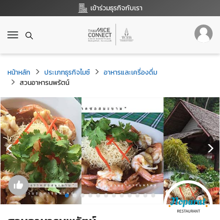
เข้าร่วมธุรกิจกับเรา
T
o
g
g
หน้าหลัก
ประเภทธุรกิจไมซ์
อาหารและเครื่องดื่ม
l
สวนอาหารนพรัตน์
e
n
a
v
i
g
a
t
i
o
n