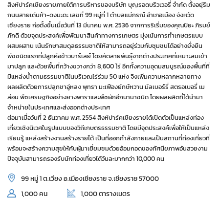
สิงห์ปาร์คเชียงรายภายใต้การบริหารของบริษัท บุญรอดบริวเวอรี่ จำกัด ตั้งอยู่ริม
ถนนสายเด่นห้า-ดงมะดะ เลขที่ 99 หมู่ที่ 1 ตำบลแม่กรณ์ อำเภอเมือง จังหวัด
เชียงราย ก่อตั้งขึ้นเมื่อวันที่ 13 มีนาคม พ.ศ. 2536 จากการริเริ่มของคุณปิยะ ภิรมย์
ภักดี ด้วยจุดประสงค์เพื่อพัฒนาสินค้าทางการเกษตร มุ่งเน้นการทำเกษตรแบบ
ผสมผสาน เน้นรักษาสมดุลธรรมชาติให้สามารถอยู่ร่วมกับชุมชนได้อย่างยั่งยืน
พืชชนิดแรกที่ปลูกคือข้าวบาร์เลย์ โดยคัดสายพันธุ์จากต่างประเทศที่เหมาะสมเข้า
มาปลูก และด้วยพื้นที่กว้างขวางกว่า 8,600 ไร่ อีกทั้งความอุดมสมบูรณ์ของพื้นที่ที่
มีแหล่งน้ำตามธรรมชาติในบริเวณไร่ร่วม 50 แห่ง จึงเพิ่มความหลากหลายทาง
ผลผลิตด้วยการปลูกชาอู่หลง พุทรา มะเฟืองยักษ์หวาน มัลเบอร์รี่ สตรอเบอรี่ เม
ล่อน พืชเศรษฐกิจอย่างยางพาราและพืชผักอีกนานาชนิด โดยผลผลิตที่ได้นำมา
จำหน่ายในประเทศและส่งออกต่างประเทศ
ต่อมาเมื่อวันที่ 2 ธันวาคม พ.ศ. 2554 สิงห์ปาร์คเชียงรายได้เปิดตัวเป็นแหล่งท่อง
เที่ยวเชิงนิเวศในรูปแบบของวิถีเกษตรธรรมชาติ โดยมีจุดประสงค์เพื่อให้เป็นแหล่ง
เรียนรู้ แหล่งสร้างงานสร้างรายได้ เป็นที่ออกกำลังกายและเป็นสถานที่ท่องเที่ยวที่
พร้อมจะสร้างความสุขให้กับผู้มาเยี่ยมชมด้วยอ้อมกอดของทัศนียภาพอันสวยงาม
ปัจจุบันสามารถรองรับนักท่องเที่ยวได้วันละมากกว่า 10,000 คน
99 หมู่ 1 ต.เวียง อ.เมืองเชียงราย จ.เชียงราย 57000
1,000 คน
1,000 ตารางเมตร