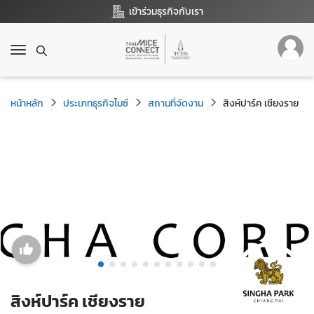
เข้าร่วมธุรกิจกับเรา
T
o
g
g
หน้าหลัก
ประเภทธุรกิจไมซ์
สถานที่จัดงาน
สิงห์ปาร์ค เชียงราย
l
e
n
a
v
i
g
a
t
i
o
n
สิงห์ปาร์ค เชียงราย