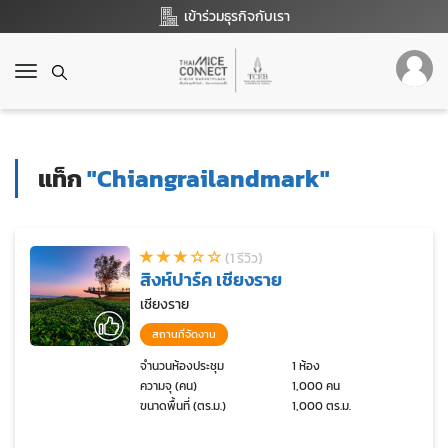
เข้าร่วมธุรกิจกับเรา
T
o
g
g
l
แท็ก
"Chiangrailandmark"
e
n
a
v
(1 รีวิว)
i
สิงห์ปาร์ค เชียงราย
g
a
เชียงราย
t
สถานที่จัดงาน
i
o
จำนวนห้องประชุม
1 ห้อง
ความจุ (คน)
1,000 คน
n
ขนาดพื้นที่ (ตร.ม.)
1,000 ตร.ม.